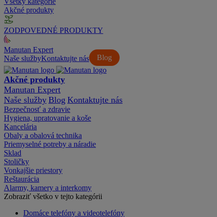
Všetky kategórie
Akčné produkty
ZODPOVEDNÉ PRODUKTY
Manutan Expert
Blog
Naše služby
Kontaktujte nás
Akčné produkty
Manutan Expert
Naše služby
Blog
Kontaktujte nás
Bezpečnosť a zdravie
Hygiena, upratovanie a koše
Kancelária
Obaly a obalová technika
Priemyselné potreby a náradie
Sklad
Stoličky
Vonkajšie priestory
Reštaurácia
Alarmy, kamery a interkomy
Zobraziť všetko v tejto kategórii
Domáce telefóny a videotelefóny