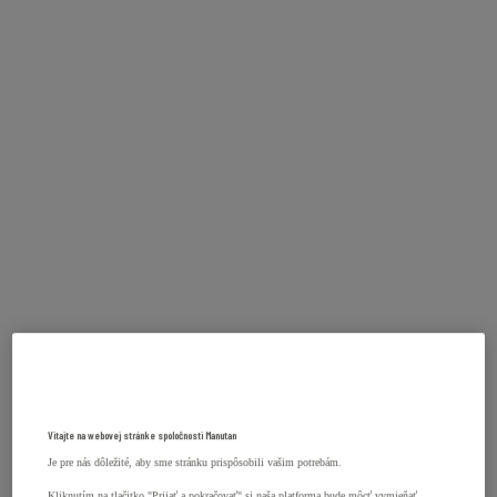
Vitajte na webovej stránke spoločnosti Manutan
Je pre nás dôležité, aby sme stránku prispôsobili vašim potrebám.
Kliknutím na tlačitko "Prijať a pokračovať" si naša platforma bude môcť vymieňať