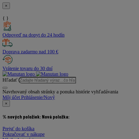
×
{ }
Odpoveď na dopyt do 24 hodín
Doprava zadarmo nad 100 €
Vrátenie tovaru do 30 dní
Hľadať
Navrhovaný obsah stránky a ponuka histórie vyhľadávania
Môj účet
Prihlásenie/Nový
×
% nových položiek:
Nová položka:
Prejsť do košíka
Pokračovať v nákupe