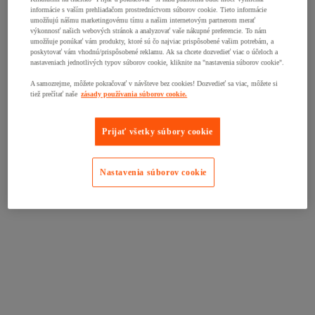
informácie s vaším prehliadačom prostredníctvom súborov cookie. Tieto informácie
umožňujú nášmu marketingovému tímu a našim internetovým partnerom merať
výkonnosť našich webových stránok a analyzovať vaše nákupné preferencie. To nám
umožňuje ponúkať vám produkty, ktoré sú čo najviac prispôsobené vašim potrebám, a
poskytovať vám vhodnú/prispôsobené reklamu. Ak sa chcete dozvedieť viac o účeloch a
nastaveniach jednotlivých typov súborov cookie, kliknite na "nastavenia súborov cookie".
A samozrejme, môžete pokračovať v návšteve bez cookies! Dozvedieť sa viac, môžete si
tiež prečítať naše
zásady používania súborov cookie.
Prijať všetky súbory cookie
Nastavenia súborov cookie