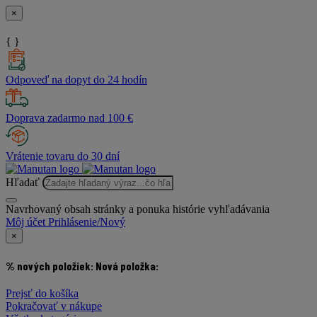
×
{ }
Odpoveď na dopyt do 24 hodín
Doprava zadarmo nad 100 €
Vrátenie tovaru do 30 dní
Hľadať
Navrhovaný obsah stránky a ponuka histórie vyhľadávania
Môj účet
Prihlásenie/Nový
×
% nových položiek:
Nová položka:
Prejsť do košíka
Pokračovať v nákupe