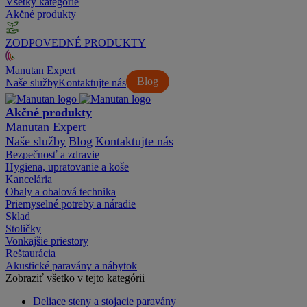
Všetky kategórie
Akčné produkty
ZODPOVEDNÉ PRODUKTY
Manutan Expert
Blog
Naše služby
Kontaktujte nás
Akčné produkty
Manutan Expert
Naše služby
Blog
Kontaktujte nás
Bezpečnosť a zdravie
Hygiena, upratovanie a koše
Kancelária
Obaly a obalová technika
Priemyselné potreby a náradie
Sklad
Stoličky
Vonkajšie priestory
Reštaurácia
Akustické paravány a nábytok
Zobraziť všetko v tejto kategórii
Deliace steny a stojacie paravány