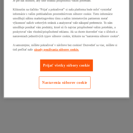
Je pre nás dôležité, aby sme stránku prispôsobili vašim potrebám.
Kliknutím na tlačitko "Prijať a pokračovať" si naša platforma bude môcť vymieňať
informácie s vaším prehliadačom prostredníctvom súborov cookie. Tieto informácie
umožňujú nášmu marketingovému tímu a našim internetovým partnerom merať
výkonnosť našich webových stránok a analyzovať vaše nákupné preferencie. To nám
umožňuje ponúkať vám produkty, ktoré sú čo najviac prispôsobené vašim potrebám, a
poskytovať vám vhodnú/prispôsobené reklamu. Ak sa chcete dozvedieť viac o účeloch a
nastaveniach jednotlivých typov súborov cookie, kliknite na "nastavenia súborov cookie".
A samozrejme, môžete pokračovať v návšteve bez cookies! Dozvedieť sa viac, môžete si
tiež prečítať naše
zásady používania súborov cookie.
Prijať všetky súbory cookie
Nastavenia súborov cookie