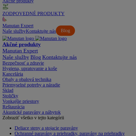
Akčné produkty
ZODPOVEDNÉ PRODUKTY
Manutan Expert
Blog
Naše služby
Kontaktujte nás
Akčné produkty
Manutan Expert
Naše služby
Blog
Kontaktujte nás
Bezpečnosť a zdravie
Hygiena, upratovanie a koše
Kancelária
Obaly a obalová technika
Priemyselné potreby a náradie
Sklad
Stoličky
Vonkajšie priestory
Reštaurácia
Akustické paravány a nábytok
Zobraziť všetko v tejto kategórii
Deliace steny a stojacie paravány
Ochranné paravány a priehradky, paravány na priehradky