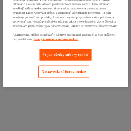
informácie s vaším prehliadačom prostredníctvom súborov cookie. Tieto informácie
umožňujú nášmu marketingovému tímu a našim internetovým partnerom merať
výkonnosť našich webových stránok a analyzovať vaše nákupné preferencie. To nám
umožňuje ponúkať vám produkty, ktoré sú čo najviac prispôsobené vašim potrebám, a
poskytovať vám vhodnú/prispôsobené reklamu. Ak sa chcete dozvedieť viac o účeloch a
nastaveniach jednotlivých typov súborov cookie, kliknite na "nastavenia súborov cookie".
A samozrejme, môžete pokračovať v návšteve bez cookies! Dozvedieť sa viac, môžete si
tiež prečítať naše
zásady používania súborov cookie.
Prijať všetky súbory cookie
Nastavenia súborov cookie