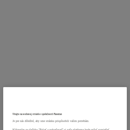
Vitajte na webovej stránke spoločnosti Manutan
Je pre nás dôležité, aby sme stránku prispôsobili vašim potrebám.
Kliknutím na tlačitko "Prijať a pokračovať" si naša platforma bude môcť vymieňať