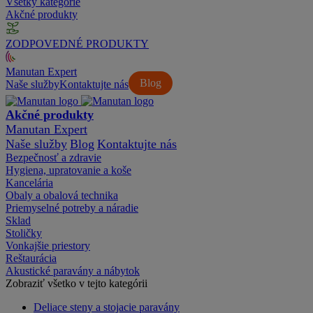
Všetky kategórie
Akčné produkty
ZODPOVEDNÉ PRODUKTY
Manutan Expert
Blog
Naše služby
Kontaktujte nás
Akčné produkty
Manutan Expert
Naše služby
Blog
Kontaktujte nás
Bezpečnosť a zdravie
Hygiena, upratovanie a koše
Kancelária
Obaly a obalová technika
Priemyselné potreby a náradie
Sklad
Stoličky
Vonkajšie priestory
Reštaurácia
Akustické paravány a nábytok
Zobraziť všetko v tejto kategórii
Deliace steny a stojacie paravány