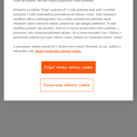
Je pre nás dôležité, aby sme stránku prispôsobili vašim potrebám.
Kliknutím na tlačitko "Prijať a pokračovať" si naša platforma bude môcť vymieňať
informácie s vaším prehliadačom prostredníctvom súborov cookie. Tieto informácie
umožňujú nášmu marketingovému tímu a našim internetovým partnerom merať
výkonnosť našich webových stránok a analyzovať vaše nákupné preferencie. To nám
umožňuje ponúkať vám produkty, ktoré sú čo najviac prispôsobené vašim potrebám, a
poskytovať vám vhodnú/prispôsobené reklamu. Ak sa chcete dozvedieť viac o účeloch a
nastaveniach jednotlivých typov súborov cookie, kliknite na "nastavenia súborov cookie".
A samozrejme, môžete pokračovať v návšteve bez cookies! Dozvedieť sa viac, môžete si
tiež prečítať naše
zásady používania súborov cookie.
Prijať všetky súbory cookie
Nastavenia súborov cookie