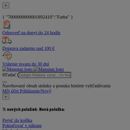
×
{ "7000000000001892410":"Farba" }
Odpoveď na dopyt do 24 hodín
Doprava zadarmo nad 100 €
Vrátenie tovaru do 30 dní
Hľadať
Navrhovaný obsah stránky a ponuka histórie vyhľadávania
Môj účet
Prihlásenie/Nový
×
% nových položiek:
Nová položka:
Prejsť do košíka
Pokračovať v nákupe