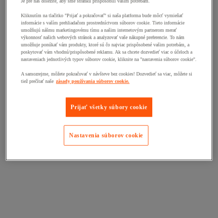
Je pre nás dôležité, aby sme stránku prispôsobili vašim potrebám.
Kliknutím na tlačitko "Prijať a pokračovať" si naša platforma bude môcť vymieňať
informácie s vaším prehliadačom prostredníctvom súborov cookie. Tieto informácie
umožňujú nášmu marketingovému tímu a našim internetovým partnerom merať
výkonnosť našich webových stránok a analyzovať vaše nákupné preferencie. To nám
umožňuje ponúkať vám produkty, ktoré sú čo najviac prispôsobené vašim potrebám, a
poskytovať vám vhodnú/prispôsobené reklamu. Ak sa chcete dozvedieť viac o účeloch a
nastaveniach jednotlivých typov súborov cookie, kliknite na "nastavenia súborov cookie".
A samozrejme, môžete pokračovať v návšteve bez cookies! Dozvedieť sa viac, môžete si
tiež prečítať naše
zásady používania súborov cookie.
Prijať všetky súbory cookie
Nastavenia súborov cookie