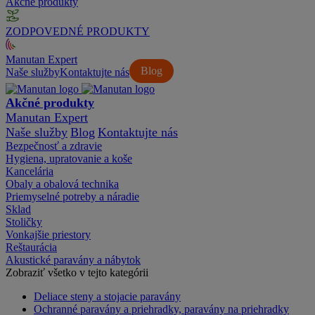
Akčné produkty
ZODPOVEDNÉ PRODUKTY
Manutan Expert
Blog
Naše služby
Kontaktujte nás
Akčné produkty
Manutan Expert
Naše služby
Blog
Kontaktujte nás
Bezpečnosť a zdravie
Hygiena, upratovanie a koše
Kancelária
Obaly a obalová technika
Priemyselné potreby a náradie
Sklad
Stoličky
Vonkajšie priestory
Reštaurácia
Akustické paravány a nábytok
Zobraziť všetko v tejto kategórii
Deliace steny a stojacie paravány
Ochranné paravány a priehradky, paravány na priehradky