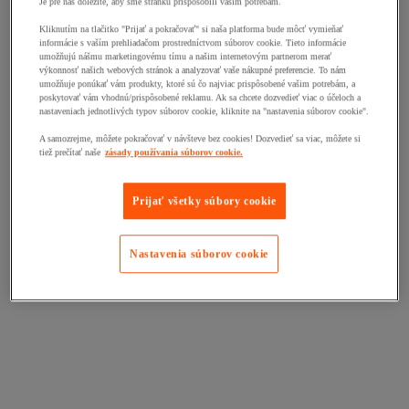
Je pre nás dôležité, aby sme stránku prispôsobili vašim potrebám.
Kliknutím na tlačitko "Prijať a pokračovať" si naša platforma bude môcť vymieňať
informácie s vaším prehliadačom prostredníctvom súborov cookie. Tieto informácie
umožňujú nášmu marketingovému tímu a našim internetovým partnerom merať
výkonnosť našich webových stránok a analyzovať vaše nákupné preferencie. To nám
umožňuje ponúkať vám produkty, ktoré sú čo najviac prispôsobené vašim potrebám, a
poskytovať vám vhodnú/prispôsobené reklamu. Ak sa chcete dozvedieť viac o účeloch a
nastaveniach jednotlivých typov súborov cookie, kliknite na "nastavenia súborov cookie".
A samozrejme, môžete pokračovať v návšteve bez cookies! Dozvedieť sa viac, môžete si
tiež prečítať naše
zásady používania súborov cookie.
Prijať všetky súbory cookie
Nastavenia súborov cookie