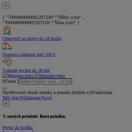
×
{ "7000000000002207249":"Dĺžky (cm)" ,
"7000000000002207216":"Šírka (cm)" }
Odpoveď na dopyt do 24 hodín
Doprava zadarmo nad 100 €
Vrátenie tovaru do 30 dní
Hľadať
Navrhovaný obsah stránky a ponuka histórie vyhľadávania
Môj účet
Prihlásenie/Nový
×
% nových položiek:
Nová položka:
Prejsť do košíka