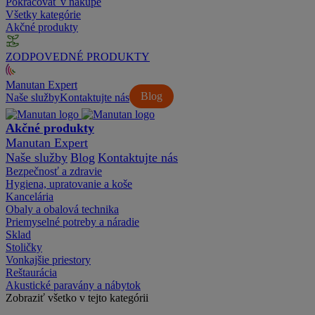
Pokračovať v nákupe
Všetky kategórie
Akčné produkty
ZODPOVEDNÉ PRODUKTY
Manutan Expert
Blog
Naše služby
Kontaktujte nás
Akčné produkty
Manutan Expert
Naše služby
Blog
Kontaktujte nás
Bezpečnosť a zdravie
Hygiena, upratovanie a koše
Kancelária
Obaly a obalová technika
Priemyselné potreby a náradie
Sklad
Stoličky
Vonkajšie priestory
Reštaurácia
Akustické paravány a nábytok
Zobraziť všetko v tejto kategórii