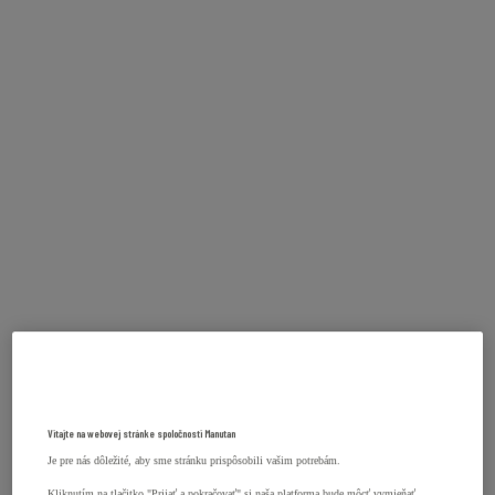
Vitajte na webovej stránke spoločnosti Manutan
Je pre nás dôležité, aby sme stránku prispôsobili vašim potrebám.
Kliknutím na tlačitko "Prijať a pokračovať" si naša platforma bude môcť vymieňať