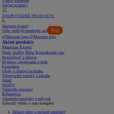
Všetky kategórie
Akčné produkty
ZODPOVEDNÉ PRODUKTY
Manutan Expert
Blog
Naše služby
Kontaktujte nás
Akčné produkty
Manutan Expert
Naše služby
Blog
Kontaktujte nás
Bezpečnosť a zdravie
Hygiena, upratovanie a koše
Kancelária
Obaly a obalová technika
Priemyselné potreby a náradie
Sklad
Stoličky
Vonkajšie priestory
Reštaurácia
Akustické paravány a nábytok
Zobraziť všetko v tejto kategórii
Deliace steny a stojacie paravány