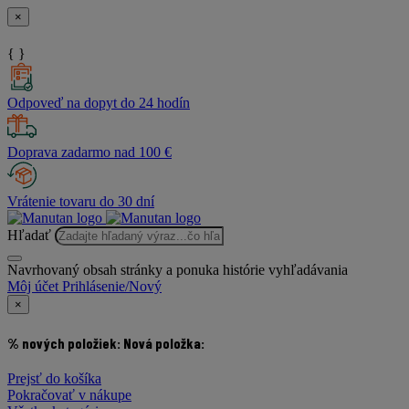
×
{ }
Odpoveď na dopyt do 24 hodín
Doprava zadarmo nad 100 €
Vrátenie tovaru do 30 dní
Hľadať
Navrhovaný obsah stránky a ponuka histórie vyhľadávania
Môj účet
Prihlásenie/Nový
×
% nových položiek:
Nová položka:
Prejsť do košíka
Pokračovať v nákupe