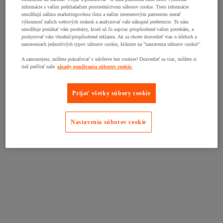
informácie s vaším prehliadačom prostredníctvom súborov cookie. Tieto informácie
umožňujú nášmu marketingovému tímu a našim internetovým partnerom merať
výkonnosť našich webových stránok a analyzovať vaše nákupné preferencie. To nám
umožňuje ponúkať vám produkty, ktoré sú čo najviac prispôsobené vašim potrebám, a
poskytovať vám vhodnú/prispôsobené reklamu. Ak sa chcete dozvedieť viac o účeloch a
nastaveniach jednotlivých typov súborov cookie, kliknite na "nastavenia súborov cookie".
A samozrejme, môžete pokračovať v návšteve bez cookies! Dozvedieť sa viac, môžete si
tiež prečítať naše
zásady používania súborov cookie.
Prijať všetky súbory cookie
Nastavenia súborov cookie