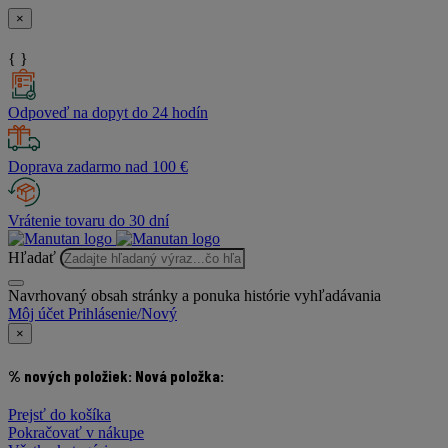
×
{ }
Odpoveď na dopyt do 24 hodín
Doprava zadarmo nad 100 €
Vrátenie tovaru do 30 dní
Hľadať
Navrhovaný obsah stránky a ponuka histórie vyhľadávania
Môj účet
Prihlásenie/Nový
×
% nových položiek:
Nová položka:
Prejsť do košíka
Pokračovať v nákupe