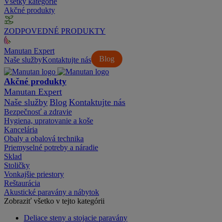
Všetky kategórie
Akčné produkty
ZODPOVEDNÉ PRODUKTY
Manutan Expert
Blog
Naše služby
Kontaktujte nás
Akčné produkty
Manutan Expert
Naše služby
Blog
Kontaktujte nás
Bezpečnosť a zdravie
Hygiena, upratovanie a koše
Kancelária
Obaly a obalová technika
Priemyselné potreby a náradie
Sklad
Stoličky
Vonkajšie priestory
Reštaurácia
Akustické paravány a nábytok
Zobraziť všetko v tejto kategórii
Deliace steny a stojacie paravány