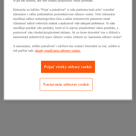
Je pre nás dôležité, aby sme stránku prispôsobili vašim potrebám.
Kliknutím na tlačitko "Prijať a pokračovať" si naša platforma bude môcť vymieňať
informácie s vaším prehliadačom prostredníctvom súborov cookie. Tieto informácie
umožňujú nášmu marketingovému tímu a našim internetovým partnerom merať
výkonnosť našich webových stránok a analyzovať vaše nákupné preferencie. To nám
umožňuje ponúkať vám produkty, ktoré sú čo najviac prispôsobené vašim potrebám, a
poskytovať vám vhodnú/prispôsobené reklamu. Ak sa chcete dozvedieť viac o účeloch a
nastaveniach jednotlivých typov súborov cookie, kliknite na "nastavenia súborov cookie".
A samozrejme, môžete pokračovať v návšteve bez cookies! Dozvedieť sa viac, môžete si
tiež prečítať naše
zásady používania súborov cookie.
Prijať všetky súbory cookie
Nastavenia súborov cookie