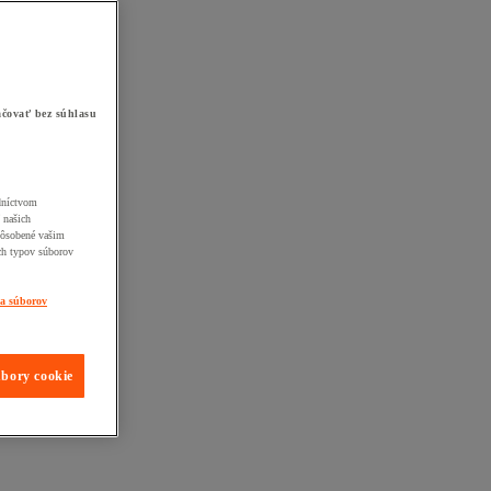
čovať bez súhlasu
edníctvom
 našich
pôsobené vašim
ch typov súborov
ia súborov
úbory cookie