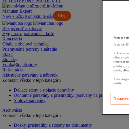
ZODPOVEDNÉ PRODUKTY
Manutan Expert
Blog
Naše služby
Kontaktujte nás
Bezpečnosť a zdravie
Hygiena, upratovanie a koše
Vitajte na web
Kancelária
Obaly a obalová technika
Je pre nás dô
Priemyselné potreby a náradie
Kliknutím na
Sklad
súborov cook
Stoličky
webových str
Vonkajšie priestory
potrebám, a 
Reštaurácia
cookie, klikn
Akustické paravány a nábytok
A samozrejme,
Zobraziť všetko v tejto kategórii
cookie.
Deliace steny a stojacie paravány
Ochranné paravány a priehradky, paravány na priehradky
Nastaven
Stolové paravány
Archivácia
Zobraziť všetko v tejto kategórii
Dosky, priehradky a stojany na dokumenty