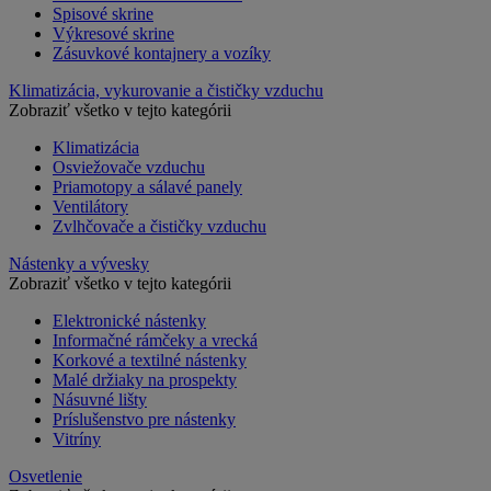
Spisové skrine
Výkresové skrine
Zásuvkové kontajnery a vozíky
Klimatizácia, vykurovanie a čističky vzduchu
Zobraziť všetko v tejto kategórii
Klimatizácia
Osviežovače vzduchu
Priamotopy a sálavé panely
Ventilátory
Zvlhčovače a čističky vzduchu
Nástenky a vývesky
Zobraziť všetko v tejto kategórii
Elektronické nástenky
Informačné rámčeky a vrecká
Korkové a textilné nástenky
Malé držiaky na prospekty
Násuvné lišty
Príslušenstvo pre nástenky
Vitríny
Osvetlenie