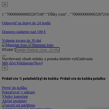
×
{ "7000000000002207249":"Dĺžky (cm)" , "7000000000002207216"
Odpoveď na dopyt do 24 hodín
Doprava zadarmo nad 100 €
Vrátenie tovaru do 30 dní
Hľadať
Navrhovaný obsah stránky a ponuka histórie vyhľadávania
Môj účet
Prihlásenie/Nový
×
Pridali ste % položiek(ky) do košíku:
Pridali ste do košíka položku:
Prejsť do košíka
Pokračovať v nákupe
Všetky kategórie
Akčné produkty