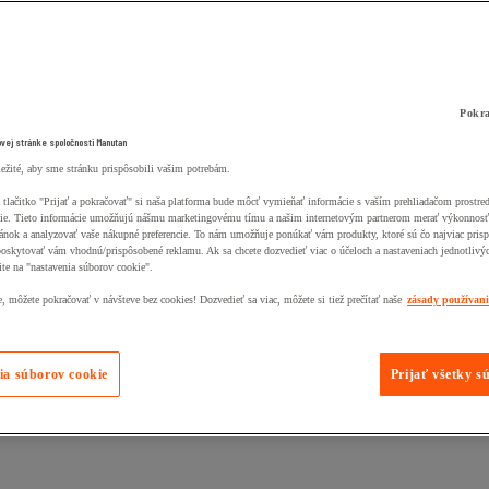
Pokra
ovej stránke spoločnosti Manutan
ležité, aby sme stránku prispôsobili vašim potrebám.
 tlačitko "Prijať a pokračovať" si naša platforma bude môcť vymieňať informácie s vaším prehliadačom prostr
ie. Tieto informácie umožňujú nášmu marketingovému tímu a našim internetovým partnerom merať výkonnosť
ánok a analyzovať vaše nákupné preferencie. To nám umožňuje ponúkať vám produkty, ktoré sú čo najviac pris
poskytovať vám vhodnú/prispôsobené reklamu. Ak sa chcete dozvedieť viac o účeloch a nastaveniach jednotlivý
ite na "nastavenia súborov cookie".
 môžete pokračovať v návšteve bez cookies! Dozvedieť sa viac, môžete si tiež prečítať naše
zásady používan
ia súborov cookie
Prijať všetky s