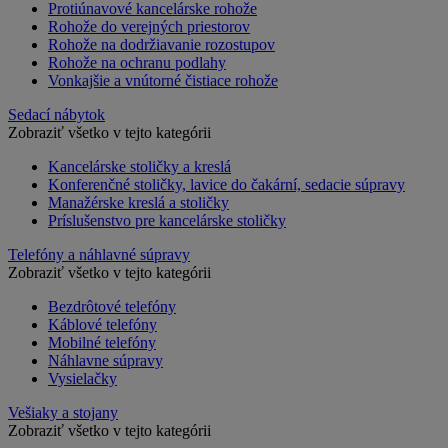
Protiúnavové kancelárske rohože
Rohože do verejných priestorov
Rohože na dodržiavanie rozostupov
Rohože na ochranu podlahy
Vonkajšie a vnútorné čistiace rohože
Sedací nábytok
Zobraziť všetko v tejto kategórii
Kancelárske stoličky a kreslá
Konferenčné stoličky, lavice do čakární, sedacie súpravy
Manažérske kreslá a stoličky
Príslušenstvo pre kancelárske stoličky
Telefóny a náhlavné súpravy
Zobraziť všetko v tejto kategórii
Bezdrôtové telefóny
Káblové telefóny
Mobilné telefóny
Náhlavne súpravy
Vysielačky
Vešiaky a stojany
Zobraziť všetko v tejto kategórii