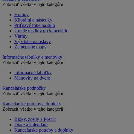
Zobraziť všetko v tejto kategórii
Hodiny
Kliprámi a nástenky
Priľnavé fólie na sklo
Umelé rastliny do kancelárie
Vitríny
Výzdoba na oslavy
Zemepisné mapy
Informačné tabuľky a menovky
Zobraziť všetko v tejto kategórii
informačné tabuľky
Menovky na dvere
Kancelárske podnožky
Zobraziť všetko v tejto kategórii
Kancelárske potreby a doplnky
Zobraziť všetko v tejto kategórii
Bloky, zošity a Post-it
Diáre a kalendáre
Kancelárske potreby a doplnky