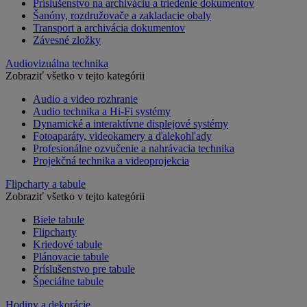
Príslušenstvo na archiváciu a triedenie dokumentov
Šanóny, rozdružovače a zakladacie obaly
Transport a archivácia dokumentov
Závesné zložky
Audiovizuálna technika
Zobraziť všetko v tejto kategórii
Audio a video rozhranie
Audio technika a Hi-Fi systémy
Dynamické a interaktívne displejové systémy
Fotoaparáty, videokamery a ďalekohľady
Profesionálne ozvučenie a nahrávacia technika
Projekčná technika a videoprojekcia
Flipcharty a tabule
Zobraziť všetko v tejto kategórii
Biele tabule
Flipcharty
Kriedové tabule
Plánovacie tabule
Príslušenstvo pre tabule
Špeciálne tabule
Hodiny a dekorácie