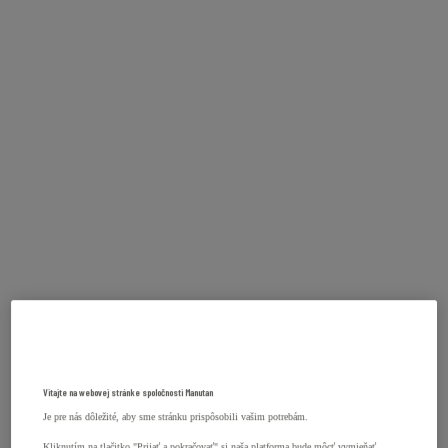
Vitajte na webovej stránke spoločnosti Manutan
Je pre nás dôležité, aby sme stránku prispôsobili vašim potrebám.
Kliknutím na tlačitko "Prijať a pokračovať" si naša platforma bude môcť vymieňať