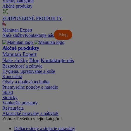
Všetky kategórie
Akčné produkty
ZODPOVEDNÉ PRODUKTY
Manutan Expert
Blog
Naše služby
Kontaktujte nás
Akčné produkty
Manutan Expert
Naše služby
Blog
Kontaktujte nás
Bezpečnosť a zdravie
Hygiena, upratovanie a koše
Kancelária
Obaly a obalová technika
Priemyselné potreby a náradie
Sklad
Stoličky
Vonkajšie priestory
Reštaurácia
Akustické paravány a nábytok
Zobraziť všetko v tejto kategórii
Deliace steny a stojacie paravány