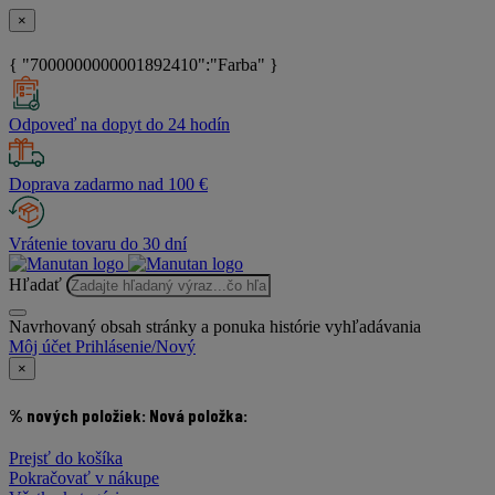
×
{ "7000000000001892410":"Farba" }
Odpoveď na dopyt do 24 hodín
Doprava zadarmo nad 100 €
Vrátenie tovaru do 30 dní
Hľadať
Navrhovaný obsah stránky a ponuka histórie vyhľadávania
Môj účet
Prihlásenie/Nový
×
% nových položiek:
Nová položka:
Prejsť do košíka
Pokračovať v nákupe