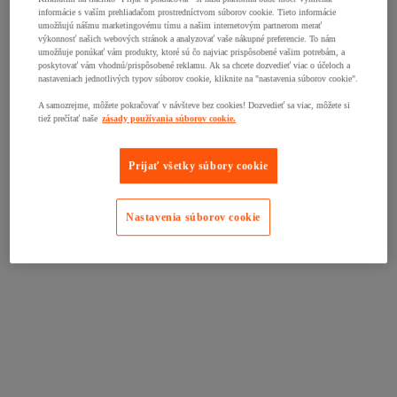
informácie s vaším prehliadačom prostredníctvom súborov cookie. Tieto informácie
umožňujú nášmu marketingovému tímu a našim internetovým partnerom merať
výkonnosť našich webových stránok a analyzovať vaše nákupné preferencie. To nám
umožňuje ponúkať vám produkty, ktoré sú čo najviac prispôsobené vašim potrebám, a
poskytovať vám vhodnú/prispôsobené reklamu. Ak sa chcete dozvedieť viac o účeloch a
nastaveniach jednotlivých typov súborov cookie, kliknite na "nastavenia súborov cookie".
A samozrejme, môžete pokračovať v návšteve bez cookies! Dozvedieť sa viac, môžete si
tiež prečítať naše
zásady používania súborov cookie.
Prijať všetky súbory cookie
Nastavenia súborov cookie