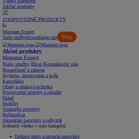
Všetky kategórie
Akčné produkty
ZODPOVEDNÉ PRODUKTY
Manutan Expert
Blog
Naše služby
Kontaktujte nás
Akčné produkty
Manutan Expert
Naše služby
Blog
Kontaktujte nás
Bezpečnosť a zdravie
Hygiena, upratovanie a koše
Kancelária
Obaly a obalová technika
Priemyselné potreby a náradie
Sklad
Stoličky
Vonkajšie priestory
Reštaurácia
Akustické paravány a nábytok
Zobraziť všetko v tejto kategórii
Deliace steny a stojacie paravány