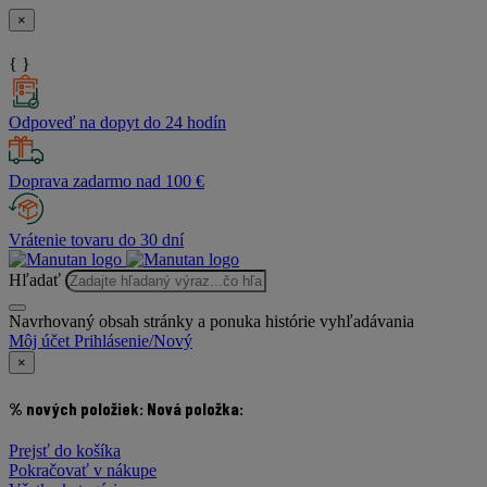
×
{ }
Odpoveď na dopyt do 24 hodín
Doprava zadarmo nad 100 €
Vrátenie tovaru do 30 dní
Hľadať
Navrhovaný obsah stránky a ponuka histórie vyhľadávania
Môj účet
Prihlásenie/Nový
×
% nových položiek:
Nová položka:
Prejsť do košíka
Pokračovať v nákupe