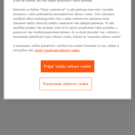
Je pre nás dôležité, aby sme stránku prispôsobili vašim potrebám.
Kliknutím na tlačitko "Prijať a pokračovať" si naša platforma bude môcť vymieňať
informácie s vaším prehliadačom prostredníctvom súborov cookie. Tieto informácie
umožňujú nášmu marketingovému tímu a našim internetovým partnerom merať
výkonnosť našich webových stránok a analyzovať vaše nákupné preferencie. To nám
umožňuje ponúkať vám produkty, ktoré sú čo najviac prispôsobené vašim potrebám, a
poskytovať vám vhodnú/prispôsobené reklamu. Ak sa chcete dozvedieť viac o účeloch a
nastaveniach jednotlivých typov súborov cookie, kliknite na "nastavenia súborov cookie".
A samozrejme, môžete pokračovať v návšteve bez cookies! Dozvedieť sa viac, môžete si
tiež prečítať naše
zásady používania súborov cookie.
Prijať všetky súbory cookie
Nastavenia súborov cookie