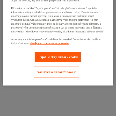
Je pre nás dôležité, aby sme stránku prispôsobili vašim potrebám.
Kliknutím na tlačitko "Prijať a pokračovať" si naša platforma bude môcť vymieňať
informácie s vaším prehliadačom prostredníctvom súborov cookie. Tieto informácie
umožňujú nášmu marketingovému tímu a našim internetovým partnerom merať
výkonnosť našich webových stránok a analyzovať vaše nákupné preferencie. To nám
umožňuje ponúkať vám produkty, ktoré sú čo najviac prispôsobené vašim potrebám, a
poskytovať vám vhodnú/prispôsobené reklamu. Ak sa chcete dozvedieť viac o účeloch a
nastaveniach jednotlivých typov súborov cookie, kliknite na "nastavenia súborov cookie".
A samozrejme, môžete pokračovať v návšteve bez cookies! Dozvedieť sa viac, môžete si
tiež prečítať naše
zásady používania súborov cookie.
Prijať všetky súbory cookie
Nastavenia súborov cookie