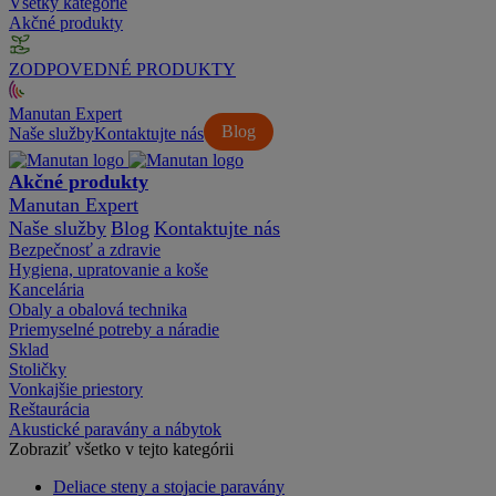
Všetky kategórie
Akčné produkty
ZODPOVEDNÉ PRODUKTY
Manutan Expert
Blog
Naše služby
Kontaktujte nás
Akčné produkty
Manutan Expert
Naše služby
Blog
Kontaktujte nás
Bezpečnosť a zdravie
Hygiena, upratovanie a koše
Kancelária
Obaly a obalová technika
Priemyselné potreby a náradie
Sklad
Stoličky
Vonkajšie priestory
Reštaurácia
Akustické paravány a nábytok
Zobraziť všetko v tejto kategórii
Deliace steny a stojacie paravány