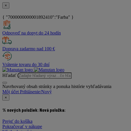
×
{ "7000000000001892410":"Farba" }
Odpoveď na dopyt do 24 hodín
Doprava zadarmo nad 100 €
Vrátenie tovaru do 30 dní
Hľadať
Navrhovaný obsah stránky a ponuka histórie vyhľadávania
Môj účet
Prihlásenie/Nový
×
% nových položiek:
Nová položka:
Prejsť do košíka
Pokračovať v nákupe