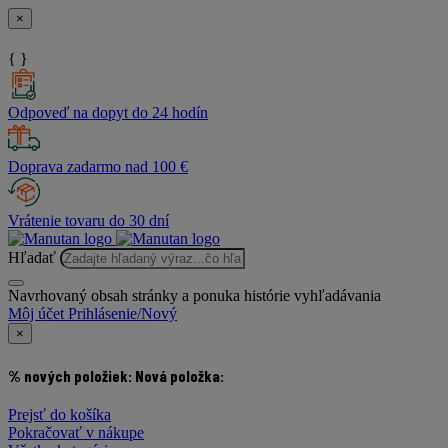
×
{ }
Odpoveď na dopyt do 24 hodín
Doprava zadarmo nad 100 €
Vrátenie tovaru do 30 dní
Hľadať
Navrhovaný obsah stránky a ponuka histórie vyhľadávania
Môj účet
Prihlásenie/Nový
×
% nových položiek:
Nová položka:
Prejsť do košíka
Pokračovať v nákupe