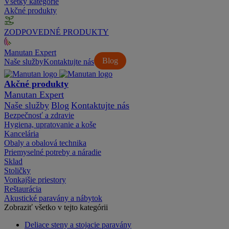
Všetky kategórie
Akčné produkty
ZODPOVEDNÉ PRODUKTY
Manutan Expert
Blog
Naše služby
Kontaktujte nás
Akčné produkty
Manutan Expert
Naše služby
Blog
Kontaktujte nás
Bezpečnosť a zdravie
Hygiena, upratovanie a koše
Kancelária
Obaly a obalová technika
Priemyselné potreby a náradie
Sklad
Stoličky
Vonkajšie priestory
Reštaurácia
Akustické paravány a nábytok
Zobraziť všetko v tejto kategórii
Deliace steny a stojacie paravány