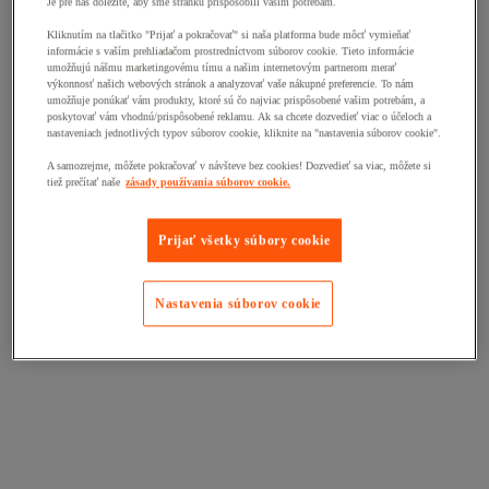
Je pre nás dôležité, aby sme stránku prispôsobili vašim potrebám.
Kliknutím na tlačitko "Prijať a pokračovať" si naša platforma bude môcť vymieňať
informácie s vaším prehliadačom prostredníctvom súborov cookie. Tieto informácie
umožňujú nášmu marketingovému tímu a našim internetovým partnerom merať
výkonnosť našich webových stránok a analyzovať vaše nákupné preferencie. To nám
umožňuje ponúkať vám produkty, ktoré sú čo najviac prispôsobené vašim potrebám, a
poskytovať vám vhodnú/prispôsobené reklamu. Ak sa chcete dozvedieť viac o účeloch a
nastaveniach jednotlivých typov súborov cookie, kliknite na "nastavenia súborov cookie".
A samozrejme, môžete pokračovať v návšteve bez cookies! Dozvedieť sa viac, môžete si
tiež prečítať naše
zásady používania súborov cookie.
Prijať všetky súbory cookie
Nastavenia súborov cookie