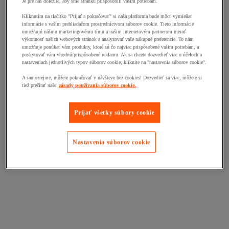
Je pre nás dôležité, aby sme stránku prispôsobili vašim potrebám.
Kliknutím na tlačitko "Prijať a pokračovať" si naša platforma bude môcť vymieňať
informácie s vaším prehliadačom prostredníctvom súborov cookie. Tieto informácie
umožňujú nášmu marketingovému tímu a našim internetovým partnerom merať
výkonnosť našich webových stránok a analyzovať vaše nákupné preferencie. To nám
umožňuje ponúkať vám produkty, ktoré sú čo najviac prispôsobené vašim potrebám, a
poskytovať vám vhodnú/prispôsobené reklamu. Ak sa chcete dozvedieť viac o účeloch a
nastaveniach jednotlivých typov súborov cookie, kliknite na "nastavenia súborov cookie".
A samozrejme, môžete pokračovať v návšteve bez cookies! Dozvedieť sa viac, môžete si
tiež prečítať naše
zásady používania súborov cookie.
Prijať všetky súbory cookie
Nastavenia súborov cookie