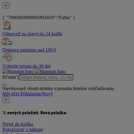
×
{ "7000000000001892410":"Farba" }
Odpoveď na dopyt do 24 hodín
Doprava zadarmo nad 100 €
Vrátenie tovaru do 30 dní
Hľadať
Navrhovaný obsah stránky a ponuka histórie vyhľadávania
Môj účet
Prihlásenie/Nový
×
% nových položiek:
Nová položka:
Prejsť do košíka
Pokračovať v nákupe