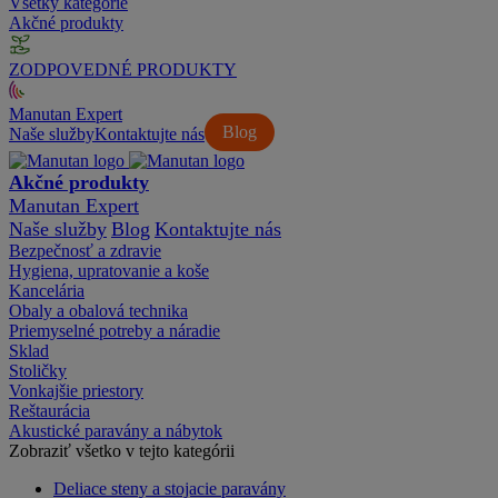
Všetky kategórie
Akčné produkty
ZODPOVEDNÉ PRODUKTY
Manutan Expert
Blog
Naše služby
Kontaktujte nás
Akčné produkty
Manutan Expert
Naše služby
Blog
Kontaktujte nás
Bezpečnosť a zdravie
Hygiena, upratovanie a koše
Kancelária
Obaly a obalová technika
Priemyselné potreby a náradie
Sklad
Stoličky
Vonkajšie priestory
Reštaurácia
Akustické paravány a nábytok
Zobraziť všetko v tejto kategórii
Deliace steny a stojacie paravány