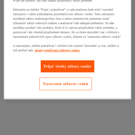
Je pre nás dôležité, aby sme stránku prispôsobili vašim potrebám.
Kliknutím na tlačitko "Prijať a pokračovať" si naša platforma bude môcť vymieňať
informácie s vaším prehliadačom prostredníctvom súborov cookie. Tieto informácie
umožňujú nášmu marketingovému tímu a našim internetovým partnerom merať
výkonnosť našich webových stránok a analyzovať vaše nákupné preferencie. To nám
umožňuje ponúkať vám produkty, ktoré sú čo najviac prispôsobené vašim potrebám, a
poskytovať vám vhodnú/prispôsobené reklamu. Ak sa chcete dozvedieť viac o účeloch a
nastaveniach jednotlivých typov súborov cookie, kliknite na "nastavenia súborov cookie".
A samozrejme, môžete pokračovať v návšteve bez cookies! Dozvedieť sa viac, môžete si
tiež prečítať naše
zásady používania súborov cookie.
Prijať všetky súbory cookie
Nastavenia súborov cookie