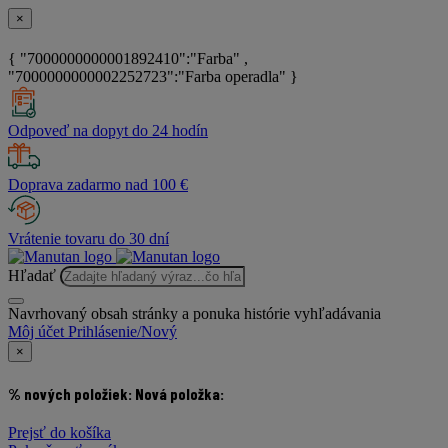
×
{ "7000000000001892410":"Farba" ,
"7000000000002252723":"Farba operadla" }
Odpoveď na dopyt do 24 hodín
Doprava zadarmo nad 100 €
Vrátenie tovaru do 30 dní
Hľadať
Navrhovaný obsah stránky a ponuka histórie vyhľadávania
Môj účet
Prihlásenie/Nový
×
% nových položiek:
Nová položka:
Prejsť do košíka