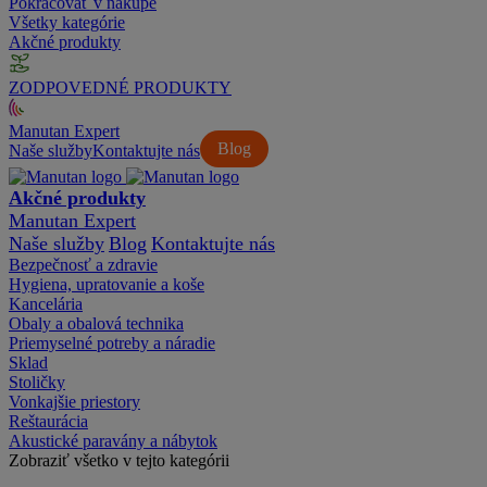
Pokračovať v nákupe
Všetky kategórie
Akčné produkty
ZODPOVEDNÉ PRODUKTY
Manutan Expert
Blog
Naše služby
Kontaktujte nás
Akčné produkty
Manutan Expert
Naše služby
Blog
Kontaktujte nás
Bezpečnosť a zdravie
Hygiena, upratovanie a koše
Kancelária
Obaly a obalová technika
Priemyselné potreby a náradie
Sklad
Stoličky
Vonkajšie priestory
Reštaurácia
Akustické paravány a nábytok
Zobraziť všetko v tejto kategórii