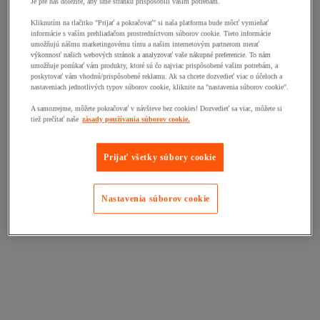
Je pre nás dôležité, aby sme stránku prispôsobili vašim potrebám.
Kliknutím na tlačitko "Prijať a pokračovať" si naša platforma bude môcť vymieňať
informácie s vaším prehliadačom prostredníctvom súborov cookie. Tieto informácie
umožňujú nášmu marketingovému tímu a našim internetovým partnerom merať
výkonnosť našich webových stránok a analyzovať vaše nákupné preferencie. To nám
umožňuje ponúkať vám produkty, ktoré sú čo najviac prispôsobené vašim potrebám, a
poskytovať vám vhodnú/prispôsobené reklamu. Ak sa chcete dozvedieť viac o účeloch a
nastaveniach jednotlivých typov súborov cookie, kliknite na "nastavenia súborov cookie".
A samozrejme, môžete pokračovať v návšteve bez cookies! Dozvedieť sa viac, môžete si
tiež prečítať naše
zásady používania súborov cookie.
Prijať všetky súbory cookie
Nastavenia súborov cookie