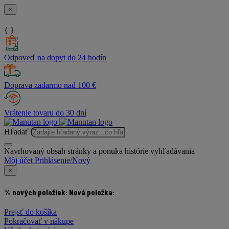
×
{ }
Odpoveď na dopyt do 24 hodín
Doprava zadarmo nad 100 €
Vrátenie tovaru do 30 dní
Hľadať
Navrhovaný obsah stránky a ponuka histórie vyhľadávania
Môj účet
Prihlásenie/Nový
×
% nových položiek:
Nová položka:
Prejsť do košíka
Pokračovať v nákupe