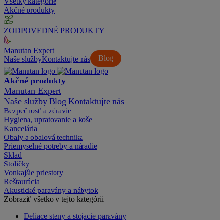
Všetky kategórie
Akčné produkty
ZODPOVEDNÉ PRODUKTY
Manutan Expert
Blog
Naše služby
Kontaktujte nás
Akčné produkty
Manutan Expert
Naše služby
Blog
Kontaktujte nás
Bezpečnosť a zdravie
Hygiena, upratovanie a koše
Kancelária
Obaly a obalová technika
Priemyselné potreby a náradie
Sklad
Stoličky
Vonkajšie priestory
Reštaurácia
Akustické paravány a nábytok
Zobraziť všetko v tejto kategórii
Deliace steny a stojacie paravány