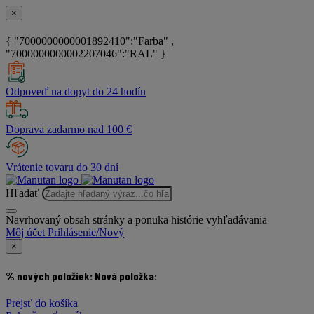
×
{ "7000000000001892410":"Farba" ,
"7000000000002207046":"RAL" }
Odpoveď na dopyt do 24 hodín
Doprava zadarmo nad 100 €
Vrátenie tovaru do 30 dní
Hľadať
Navrhovaný obsah stránky a ponuka histórie vyhľadávania
Môj účet
Prihlásenie/Nový
×
% nových položiek:
Nová položka:
Prejsť do košíka