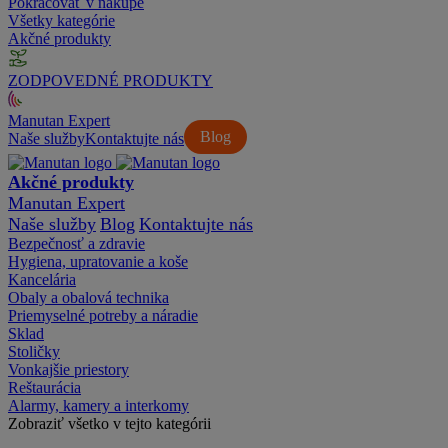
Pokračovať v nákupe
Všetky kategórie
Akčné produkty
ZODPOVEDNÉ PRODUKTY
Manutan Expert
Blog
Naše služby
Kontaktujte nás
Akčné produkty
Manutan Expert
Naše služby
Blog
Kontaktujte nás
Bezpečnosť a zdravie
Hygiena, upratovanie a koše
Kancelária
Obaly a obalová technika
Priemyselné potreby a náradie
Sklad
Stoličky
Vonkajšie priestory
Reštaurácia
Alarmy, kamery a interkomy
Zobraziť všetko v tejto kategórii