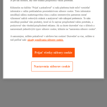
Je pre nás dôležité, aby sme stránku prispôsobili vašim potrebám.
Kliknutím na tlačitko "Prijať a pokračovať" si naša platforma bude môcť vymieňať
informácie s vaším prehliadačom prostredníctvom súborov cookie. Tieto informácie
umožňujú nášmu marketingovému tímu a našim internetovým partnerom merať
výkonnosť našich webových stránok a analyzovať vaše nákupné preferencie. To nám
umožňuje ponúkať vám produkty, ktoré sú čo najviac prispôsobené vašim potrebám, a
poskytovať vám vhodnú/prispôsobené reklamu. Ak sa chcete dozvedieť viac o účeloch a
nastaveniach jednotlivých typov súborov cookie, kliknite na "nastavenia súborov cookie".
A samozrejme, môžete pokračovať v návšteve bez cookies! Dozvedieť sa viac, môžete si
tiež prečítať naše
zásady používania súborov cookie.
Prijať všetky súbory cookie
Nastavenia súborov cookie