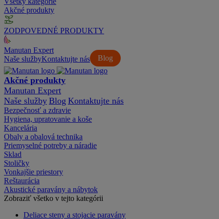
Všetky kategórie
Akčné produkty
ZODPOVEDNÉ PRODUKTY
Manutan Expert
Blog
Naše služby
Kontaktujte nás
Akčné produkty
Manutan Expert
Naše služby
Blog
Kontaktujte nás
Bezpečnosť a zdravie
Hygiena, upratovanie a koše
Kancelária
Obaly a obalová technika
Priemyselné potreby a náradie
Sklad
Stoličky
Vonkajšie priestory
Reštaurácia
Akustické paravány a nábytok
Zobraziť všetko v tejto kategórii
Deliace steny a stojacie paravány