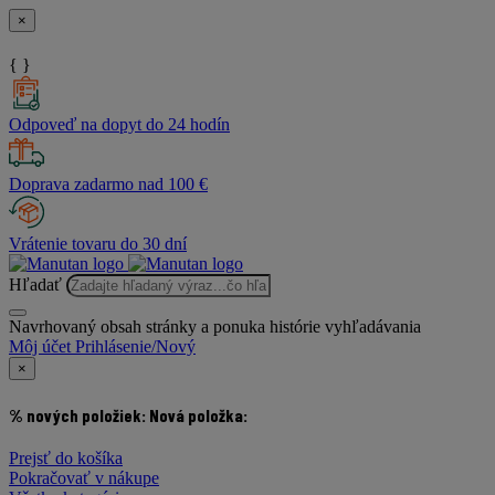
×
{ }
Odpoveď na dopyt do 24 hodín
Doprava zadarmo nad 100 €
Vrátenie tovaru do 30 dní
Hľadať
Navrhovaný obsah stránky a ponuka histórie vyhľadávania
Môj účet
Prihlásenie/Nový
×
% nových položiek:
Nová položka:
Prejsť do košíka
Pokračovať v nákupe