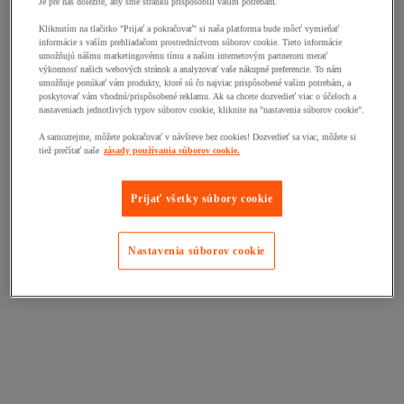
Je pre nás dôležité, aby sme stránku prispôsobili vašim potrebám.
Kliknutím na tlačitko "Prijať a pokračovať" si naša platforma bude môcť vymieňať
informácie s vaším prehliadačom prostredníctvom súborov cookie. Tieto informácie
umožňujú nášmu marketingovému tímu a našim internetovým partnerom merať
výkonnosť našich webových stránok a analyzovať vaše nákupné preferencie. To nám
umožňuje ponúkať vám produkty, ktoré sú čo najviac prispôsobené vašim potrebám, a
poskytovať vám vhodnú/prispôsobené reklamu. Ak sa chcete dozvedieť viac o účeloch a
nastaveniach jednotlivých typov súborov cookie, kliknite na "nastavenia súborov cookie".
A samozrejme, môžete pokračovať v návšteve bez cookies! Dozvedieť sa viac, môžete si
tiež prečítať naše
zásady používania súborov cookie.
Prijať všetky súbory cookie
Nastavenia súborov cookie