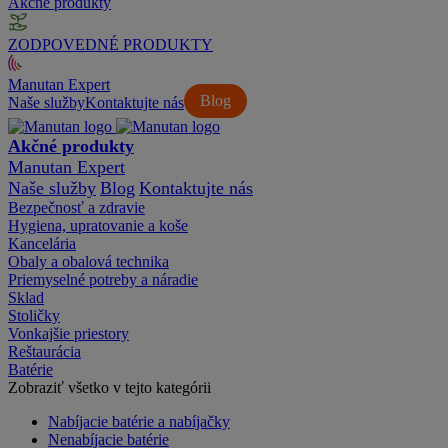
Akčné produkty
ZODPOVEDNÉ PRODUKTY
Manutan Expert
Blog
Naše služby
Kontaktujte nás
Akčné produkty
Manutan Expert
Naše služby
Blog
Kontaktujte nás
Bezpečnosť a zdravie
Hygiena, upratovanie a koše
Kancelária
Obaly a obalová technika
Priemyselné potreby a náradie
Sklad
Stoličky
Vonkajšie priestory
Reštaurácia
Batérie
Zobraziť všetko v tejto kategórii
Nabíjacie batérie a nabíjačky
Nenabíjacie batérie