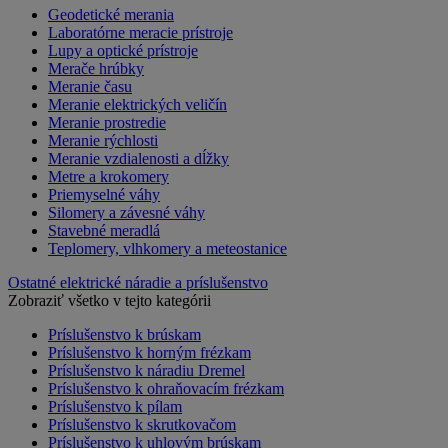
Geodetické merania
Laboratórne meracie prístroje
Lupy a optické prístroje
Merače hrúbky
Meranie času
Meranie elektrických veličín
Meranie prostredie
Meranie rýchlosti
Meranie vzdialenosti a dĺžky
Metre a krokomery
Priemyselné váhy
Silomery a závesné váhy
Stavebné meradlá
Teplomery, vlhkomery a meteostanice
Ostatné elektrické náradie a príslušenstvo
Zobraziť všetko v tejto kategórii
Príslušenstvo k brúskam
Príslušenstvo k horným frézkam
Príslušenstvo k náradiu Dremel
Príslušenstvo k ohraňovacím frézkam
Príslušenstvo k pílam
Príslušenstvo k skrutkovačom
Príslušenstvo k uhlovým brúskam