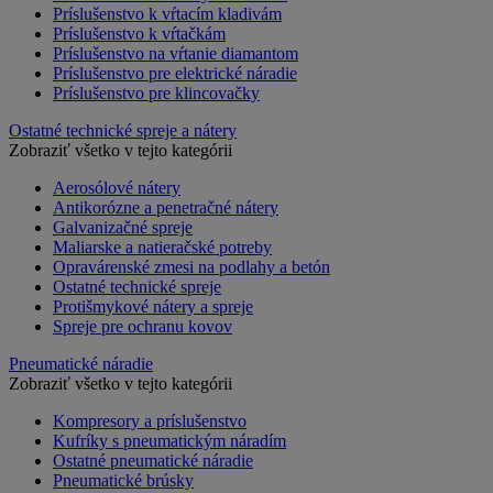
Príslušenstvo k vŕtacím kladivám
Príslušenstvo k vŕtačkám
Príslušenstvo na vŕtanie diamantom
Príslušenstvo pre elektrické náradie
Príslušenstvo pre klincovačky
Ostatné technické spreje a nátery
Zobraziť všetko v tejto kategórii
Aerosólové nátery
Antikorózne a penetračné nátery
Galvanizačné spreje
Maliarske a natieračské potreby
Opravárenské zmesi na podlahy a betón
Ostatné technické spreje
Protišmykové nátery a spreje
Spreje pre ochranu kovov
Pneumatické náradie
Zobraziť všetko v tejto kategórii
Kompresory a príslušenstvo
Kufríky s pneumatickým náradím
Ostatné pneumatické náradie
Pneumatické brúsky