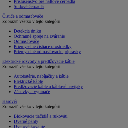
Príslušenstvo pre naftové čerpadlá
Sudové čerpadlá
Čističe a odmasťovače
Zobraziť všetko v tejto kategórii
Detekcia úniku
Ochranné spreje na zváranie
Odmasťovače
Priemyselné čistiace prostriedky
Priemyselné odmasťovacie prípravky
Elektrické rozvody a predlžovacie káble
Zobraziť všetko v tejto kategórii
Autobatérie, nabíjačky a káble
Elektrické káble
Predlžovacie káble a káblové navijaky
Zásuvky a vypínače
Hardvér
Zobraziť všetko v tejto kategórii
Blokovacie tlačidlá a rukoväti
Dverné pánty
Dverové kovanie