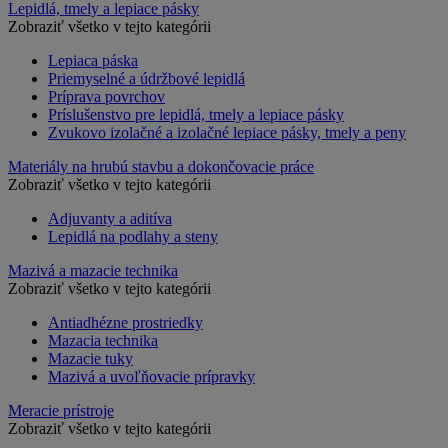
Lepidlá, tmely a lepiace pásky
Zobraziť všetko v tejto kategórii
Lepiaca páska
Priemyselné a údržbové lepidlá
Príprava povrchov
Príslušenstvo pre lepidlá, tmely a lepiace pásky
Zvukovo izolačné a izolačné lepiace pásky, tmely a peny
Materiály na hrubú stavbu a dokončovacie práce
Zobraziť všetko v tejto kategórii
Adjuvanty a aditíva
Lepidlá na podlahy a steny
Mazivá a mazacie technika
Zobraziť všetko v tejto kategórii
Antiadhézne prostriedky
Mazacia technika
Mazacie tuky
Mazivá a uvoľňovacie prípravky
Meracie prístroje
Zobraziť všetko v tejto kategórii