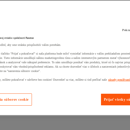
Pokra
ovej stránke spoločnosti Manutan
ležité, aby sme stránku prispôsobili vašim potrebám.
 tlačitko "Prijať a pokračovať" si naša platforma bude môcť vymieňať informácie s vaším prehliadačom prostr
ie. Tieto informácie umožňujú nášmu marketingovému tímu a našim internetovým partnerom merať výkonnosť
ánok a analyzovať vaše nákupné preferencie. To nám umožňuje ponúkať vám produkty, ktoré sú čo najviac pris
poskytovať vám vhodnú/prispôsobené reklamu. Ak sa chcete dozvedieť viac o účeloch a nastaveniach jednotlivý
ite na "nastavenia súborov cookie".
 môžete pokračovať v návšteve bez cookies! Dozvedieť sa viac, môžete si tiež prečítať naše
zásady používan
ia súborov cookie
Prijať všetky s