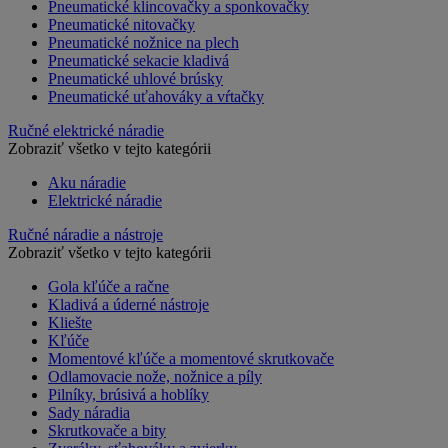
Pneumatické klincovačky a sponkovačky
Pneumatické nitovačky
Pneumatické nožnice na plech
Pneumatické sekacie kladivá
Pneumatické uhlové brúsky
Pneumatické uťahováky a vŕtačky
Ručné elektrické náradie
Zobraziť všetko v tejto kategórii
Aku náradie
Elektrické náradie
Ručné náradie a nástroje
Zobraziť všetko v tejto kategórii
Gola kľúče a račne
Kladivá a úderné nástroje
Kliešte
Kľúče
Momentové kľúče a momentové skrutkovače
Odlamovacie nože, nožnice a píly
Pilníky, brúsivá a hoblíky
Sady náradia
Skrutkovače a bity