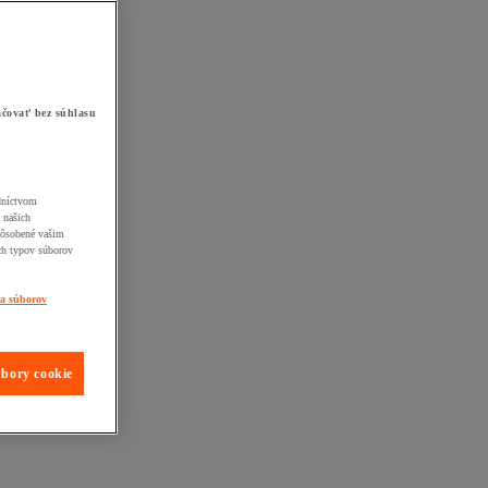
čovať bez súhlasu
edníctvom
 našich
pôsobené vašim
ch typov súborov
ia súborov
úbory cookie