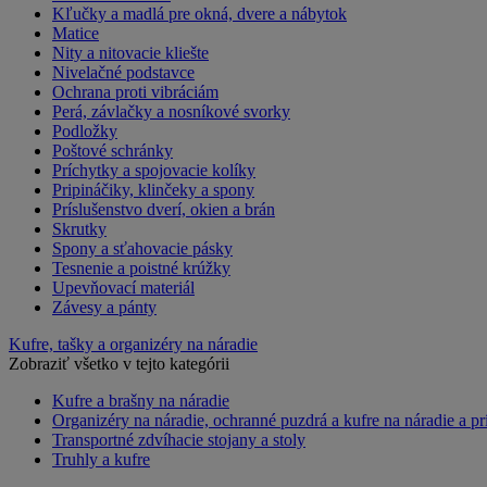
Kľučky a madlá pre okná, dvere a nábytok
Matice
Nity a nitovacie kliešte
Nivelačné podstavce
Ochrana proti vibráciám
Perá, závlačky a nosníkové svorky
Podložky
Poštové schránky
Príchytky a spojovacie kolíky
Pripináčiky, klinčeky a spony
Príslušenstvo dverí, okien a brán
Skrutky
Spony a sťahovacie pásky
Tesnenie a poistné krúžky
Upevňovací materiál
Závesy a pánty
Kufre, tašky a organizéry na náradie
Zobraziť všetko v tejto kategórii
Kufre a brašny na náradie
Organizéry na náradie, ochranné puzdrá a kufre na náradie a pr
Transportné zdvíhacie stojany a stoly
Truhly a kufre