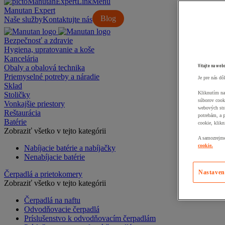
Manutan Expert
Blog
Naše služby
Kontaktujte nás
Bezpečnosť a zdravie
Hygiena, upratovanie a koše
Kancelária
Vitajte na web
Obaly a obalová technika
Priemyselné potreby a náradie
Je pre nás dô
Sklad
Kliknutím na
Stoličky
súborov cook
Vonkajšie priestory
webových str
Reštaurácia
potrebám, a 
Batérie
cookie, klikn
Zobraziť všetko v tejto kategórii
A samozrejme,
cookie.
Nabíjacie batérie a nabíjačky
Nenabíjacie batérie
Nastaven
Čerpadlá a prietokomery
Zobraziť všetko v tejto kategórii
Čerpadlá na naftu
Odvodňovacie čerpadlá
Príslušenstvo k odvodňovacím čerpadlám