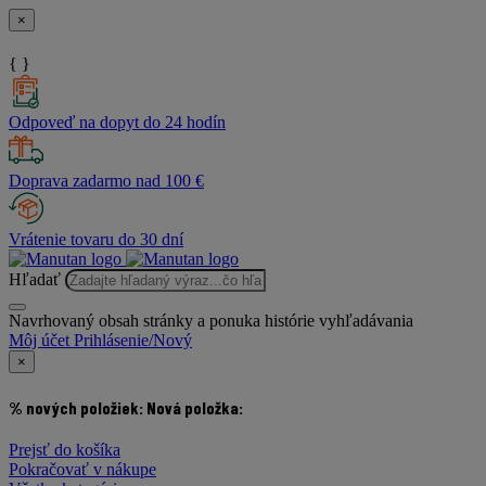
×
{ }
Odpoveď na dopyt do 24 hodín
Doprava zadarmo nad 100 €
Vrátenie tovaru do 30 dní
Hľadať
Navrhovaný obsah stránky a ponuka histórie vyhľadávania
Môj účet
Prihlásenie/Nový
×
% nových položiek:
Nová položka:
Prejsť do košíka
Pokračovať v nákupe