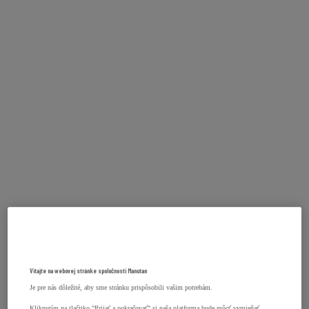
Vitajte na webovej stránke spoločnosti Manutan
Je pre nás dôležité, aby sme stránku prispôsobili vašim potrebám.
Kliknutím na tlačitko "Prijať a pokračovať" si naša platforma bude môcť vymieňať