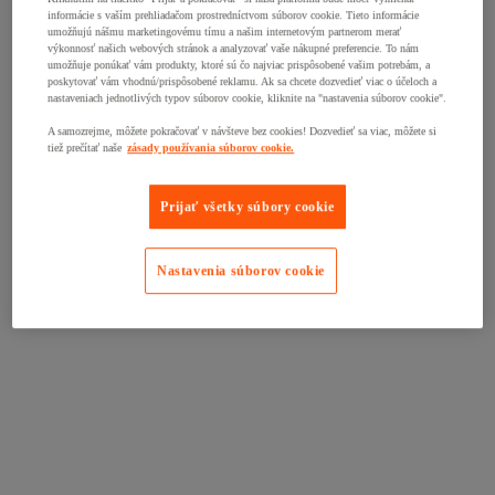
informácie s vaším prehliadačom prostredníctvom súborov cookie. Tieto informácie
umožňujú nášmu marketingovému tímu a našim internetovým partnerom merať
výkonnosť našich webových stránok a analyzovať vaše nákupné preferencie. To nám
umožňuje ponúkať vám produkty, ktoré sú čo najviac prispôsobené vašim potrebám, a
poskytovať vám vhodnú/prispôsobené reklamu. Ak sa chcete dozvedieť viac o účeloch a
nastaveniach jednotlivých typov súborov cookie, kliknite na "nastavenia súborov cookie".
A samozrejme, môžete pokračovať v návšteve bez cookies! Dozvedieť sa viac, môžete si
tiež prečítať naše
zásady používania súborov cookie.
Prijať všetky súbory cookie
Nastavenia súborov cookie