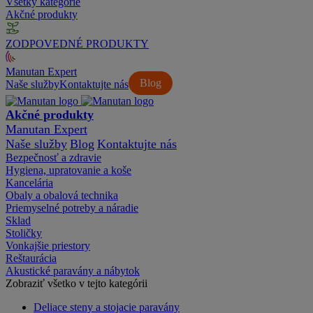
Všetky kategórie
Akčné produkty
ZODPOVEDNÉ PRODUKTY
Manutan Expert
Blog
Naše služby
Kontaktujte nás
Akčné produkty
Manutan Expert
Naše služby
Blog
Kontaktujte nás
Bezpečnosť a zdravie
Hygiena, upratovanie a koše
Kancelária
Obaly a obalová technika
Priemyselné potreby a náradie
Sklad
Stoličky
Vonkajšie priestory
Reštaurácia
Akustické paravány a nábytok
Zobraziť všetko v tejto kategórii
Deliace steny a stojacie paravány