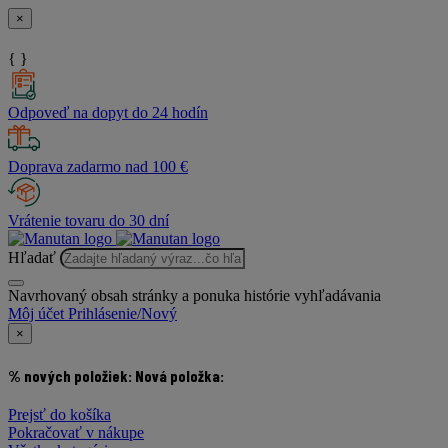
×
{ }
Odpoveď na dopyt do 24 hodín
Doprava zadarmo nad 100 €
Vrátenie tovaru do 30 dní
Hľadať
Navrhovaný obsah stránky a ponuka histórie vyhľadávania
Môj účet
Prihlásenie/Nový
×
% nových položiek:
Nová položka:
Prejsť do košíka
Pokračovať v nákupe