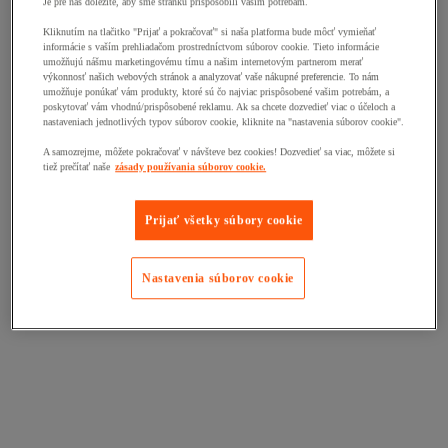
Je pre nás dôležité, aby sme stránku prispôsobili vašim potrebám.
Kliknutím na tlačitko "Prijať a pokračovať" si naša platforma bude môcť vymieňať
informácie s vaším prehliadačom prostredníctvom súborov cookie. Tieto informácie
umožňujú nášmu marketingovému tímu a našim internetovým partnerom merať
výkonnosť našich webových stránok a analyzovať vaše nákupné preferencie. To nám
umožňuje ponúkať vám produkty, ktoré sú čo najviac prispôsobené vašim potrebám, a
poskytovať vám vhodnú/prispôsobené reklamu. Ak sa chcete dozvedieť viac o účeloch a
nastaveniach jednotlivých typov súborov cookie, kliknite na "nastavenia súborov cookie".
A samozrejme, môžete pokračovať v návšteve bez cookies! Dozvedieť sa viac, môžete si
tiež prečítať naše
zásady používania súborov cookie.
Prijať všetky súbory cookie
Nastavenia súborov cookie