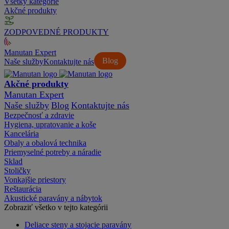
Všetky kategórie
Akčné produkty
ZODPOVEDNÉ PRODUKTY
Manutan Expert
Blog
Naše služby
Kontaktujte nás
Akčné produkty
Manutan Expert
Naše služby
Blog
Kontaktujte nás
Bezpečnosť a zdravie
Hygiena, upratovanie a koše
Kancelária
Obaly a obalová technika
Priemyselné potreby a náradie
Sklad
Stoličky
Vonkajšie priestory
Reštaurácia
Akustické paravány a nábytok
Zobraziť všetko v tejto kategórii
Deliace steny a stojacie paravány