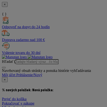
×
{ }
Odpoveď na dopyt do 24 hodín
Doprava zadarmo nad 100 €
Vrátenie tovaru do 30 dní
Hľadať
Navrhovaný obsah stránky a ponuka histórie vyhľadávania
Môj účet
Prihlásenie/Nový
×
% nových položiek:
Nová položka:
Prejsť do košíka
Pokračovať v nákupe