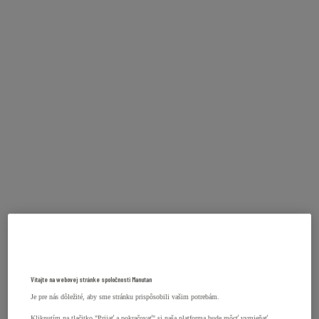
Vitajte na webovej stránke spoločnosti Manutan
Je pre nás dôležité, aby sme stránku prispôsobili vašim potrebám.
Kliknutím na tlačitko "Prijať a pokračovať" si naša platforma bude môcť vymieňať