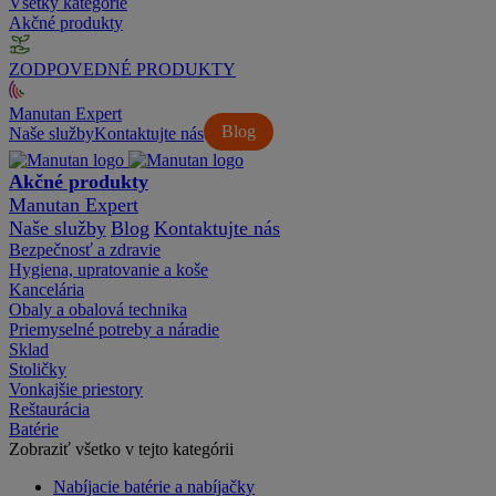
Všetky kategórie
Akčné produkty
ZODPOVEDNÉ PRODUKTY
Manutan Expert
Blog
Naše služby
Kontaktujte nás
Akčné produkty
Manutan Expert
Naše služby
Blog
Kontaktujte nás
Bezpečnosť a zdravie
Hygiena, upratovanie a koše
Kancelária
Obaly a obalová technika
Priemyselné potreby a náradie
Sklad
Stoličky
Vonkajšie priestory
Reštaurácia
Batérie
Zobraziť všetko v tejto kategórii
Nabíjacie batérie a nabíjačky