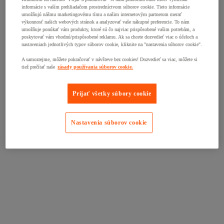
informácie s vaším prehliadačom prostredníctvom súborov cookie. Tieto informácie
umožňujú nášmu marketingovému tímu a našim internetovým partnerom merať
výkonnosť našich webových stránok a analyzovať vaše nákupné preferencie. To nám
umožňuje ponúkať vám produkty, ktoré sú čo najviac prispôsobené vašim potrebám, a
poskytovať vám vhodnú/prispôsobené reklamu. Ak sa chcete dozvedieť viac o účeloch a
nastaveniach jednotlivých typov súborov cookie, kliknite na "nastavenia súborov cookie".
A samozrejme, môžete pokračovať v návšteve bez cookies! Dozvedieť sa viac, môžete si
tiež prečítať naše
zásady používania súborov cookie.
Prijať všetky súbory cookie
Nastavenia súborov cookie