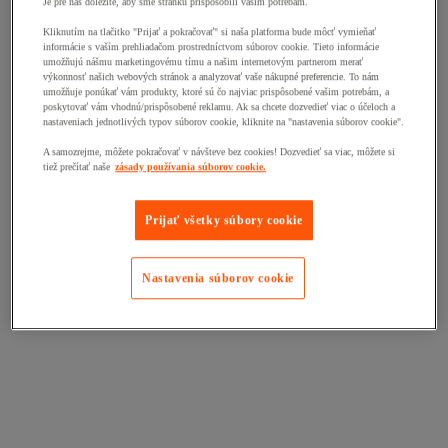
Je pre nás dôležité, aby sme stránku prispôsobili vašim potrebám.
Kliknutím na tlačitko "Prijať a pokračovať" si naša platforma bude môcť vymieňať
informácie s vaším prehliadačom prostredníctvom súborov cookie. Tieto informácie
umožňujú nášmu marketingovému tímu a našim internetovým partnerom merať
výkonnosť našich webových stránok a analyzovať vaše nákupné preferencie. To nám
umožňuje ponúkať vám produkty, ktoré sú čo najviac prispôsobené vašim potrebám, a
poskytovať vám vhodnú/prispôsobené reklamu. Ak sa chcete dozvedieť viac o účeloch a
nastaveniach jednotlivých typov súborov cookie, kliknite na "nastavenia súborov cookie".
A samozrejme, môžete pokračovať v návšteve bez cookies! Dozvedieť sa viac, môžete si
tiež prečítať naše
zásady používania súborov cookie.
Prijať všetky súbory cookie
Nastavenia súborov cookie