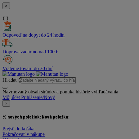
×
{ }
Odpoveď na dopyt do 24 hodín
Doprava zadarmo nad 100 €
Vrátenie tovaru do 30 dní
Hľadať
Navrhovaný obsah stránky a ponuka histórie vyhľadávania
Môj účet
Prihlásenie/Nový
×
% nových položiek:
Nová položka:
Prejsť do košíka
Pokračovať v nákupe