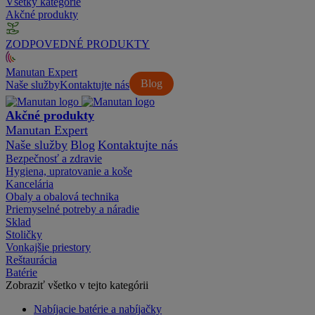
Všetky kategórie
Akčné produkty
ZODPOVEDNÉ PRODUKTY
Manutan Expert
Blog
Naše služby
Kontaktujte nás
Akčné produkty
Manutan Expert
Naše služby
Blog
Kontaktujte nás
Bezpečnosť a zdravie
Hygiena, upratovanie a koše
Kancelária
Obaly a obalová technika
Priemyselné potreby a náradie
Sklad
Stoličky
Vonkajšie priestory
Reštaurácia
Batérie
Zobraziť všetko v tejto kategórii
Nabíjacie batérie a nabíjačky