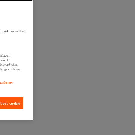
čovať bez súhlasu
edníctvom
 našich
pôsobené vašim
ch typov súborov
ia súborov
úbory cookie