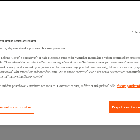
Pokra
ovej stránke spoločnosti Manutan
ležité, aby sme stránku prispôsobili vašim potrebám.
 tlačitko "Prijať a pokračovať" si naša platforma bude môcť vymieňať informácie s vaším prehliadačom prostr
ie. Tieto informácie umožňujú nášmu marketingovému tímu a našim internetovým partnerom merať výkonnosť
ánok a analyzovať vaše nákupné preferencie. To nám umožňuje ponúkať vám produkty, ktoré sú čo najviac pris
poskytovať vám vhodnú/prispôsobené reklamu. Ak sa chcete dozvedieť viac o účeloch a nastaveniach jednotlivý
ite na "nastavenia súborov cookie".
 môžete pokračovať v návšteve bez cookies! Dozvedieť sa viac, môžete si tiež prečítať naše
zásady používan
ia súborov cookie
Prijať všetky s