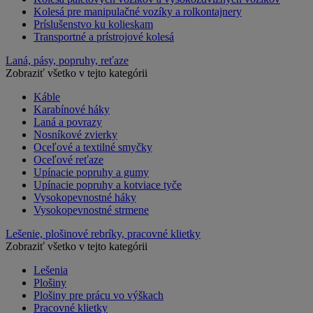
Kolesá pre manipulačné vozíky a rolkontajnery
Príslušenstvo ku kolieskam
Transportné a prístrojové kolesá
Laná, pásy, popruhy, reťaze
Zobraziť všetko v tejto kategórii
Káble
Karabínové háky
Laná a povrazy
Nosníkové zvierky
Oceľové a textilné smyčky
Oceľové reťaze
Upínacie popruhy a gumy
Upínacie popruhy a kotviace tyče
Vysokopevnostné háky
Vysokopevnostné strmene
Lešenie, plošinové rebríky, pracovné klietky
Zobraziť všetko v tejto kategórii
Lešenia
Plošiny
Plošiny pre prácu vo výškach
Pracovné klietky