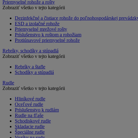
Priemyselné rohože a rošty
Zobraziť všetko v tejto kategórii
Dezinfekčné a čistiace rohože do poľnohospodárskej prevádzk
ESD a izolačné rohože
Priemyselné mrežové rošty
Príslušenstvo k roštom a rohožiam
Protiúnavové priemyselné rohože
Rebríky, schodíky a stúpadlá
Zobraziť všetko v tejto kategórii
Rebríky a štafle
Schodíky a stúpadlá
Rudle
Zobraziť všetko v tejto kategórii
Hliníkové rudle
Oceľové rudle
Príslušenstvo k rudlám
Rudle na fľaše
Schodiskové rudle
Skladacie rudle
Špeciálne rudle
Vozíky na sudy