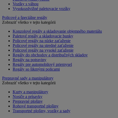
Vozíky s váhou
Vysokozdvižné paletovacie vozíky
Policové a špeciálne regály
Zobraziť všetko v tejto kategórii
Konzolové regály a skladovanie objemného materiálu
Paletové regály a skladovacie bunky
Policové regály na nízke zaťaženie
Policové regály na stredné zaťaženie
Policové regály na vysoké zaťaženie
Regály do obchodov a distribučných skladov
Regály na potraviny
Regály pre automobilový priemysel
Regály so šikmými policami
Prepravné sady a manipulátory
Zobraziť všetko v tejto kategórii
Kurty a manipulátory
Nosiče a prísavky
Prepravné plošiny
Rohové transportné plošiny
Transportné plošiny, vozíky a sady