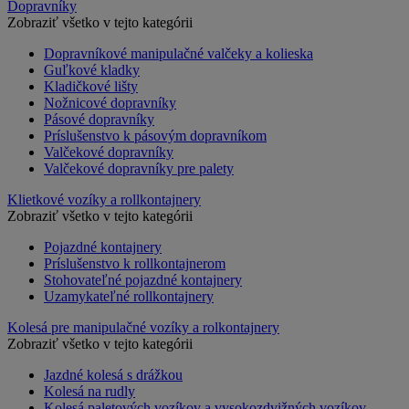
Dopravníky
Zobraziť všetko v tejto kategórii
Dopravníkové manipulačné valčeky a kolieska
Guľkové kladky
Kladičkové lišty
Nožnicové dopravníky
Pásové dopravníky
Príslušenstvo k pásovým dopravníkom
Valčekové dopravníky
Valčekové dopravníky pre palety
Klietkové vozíky a rollkontajnery
Zobraziť všetko v tejto kategórii
Pojazdné kontajnery
Príslušenstvo k rollkontajnerom
Stohovateľné pojazdné kontajnery
Uzamykateľné rollkontajnery
Kolesá pre manipulačné vozíky a rolkontajnery
Zobraziť všetko v tejto kategórii
Jazdné kolesá s drážkou
Kolesá na rudly
Kolesá paletových vozíkov a vysokozdvižných vozíkov