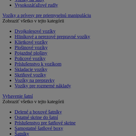
Vysokozáťažové rudly
Vozíky a prívesy pre priemyselnú manipuláciu
Zobraziť všetko v tejto kategórii
Dvojkolesové vozíky
Hliníkové a nerezové prepravné vozíky
Klietkové vozíky
Plošinové vozíky
Pojazdné plošiny
Policové vozíky
Príslušenstvo k vozíkom
Skladacie vozíky
Skriňové vozíky
Vozíky na prepravky
Vozíky pre rozmerné náklady
Vybavenie šatní
Zobraziť všetko v tejto kategórii
Delené a boxové šatníky
Ostatné skrine do šatní
Príslušenstvo pre šatňové skrine
Samostatné šatňové boxy
Šatníky