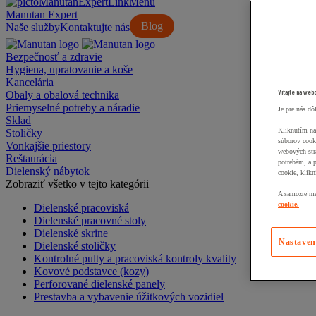
Manutan Expert
Blog
Naše služby
Kontaktujte nás
Bezpečnosť a zdravie
Hygiena, upratovanie a koše
Kancelária
Vitajte na web
Obaly a obalová technika
Priemyselné potreby a náradie
Je pre nás dô
Sklad
Kliknutím na
Stoličky
súborov cook
Vonkajšie priestory
webových str
Reštaurácia
potrebám, a 
Dielenský nábytok
cookie, klikn
Zobraziť všetko v tejto kategórii
A samozrejme,
cookie.
Dielenské pracoviská
Dielenské pracovné stoly
Dielenské skrine
Nastaven
Dielenské stoličky
Kontrolné pulty a pracoviská kontroly kvality
Kovové podstavce (kozy)
Perforované dielenské panely
Prestavba a vybavenie úžitkových vozidiel