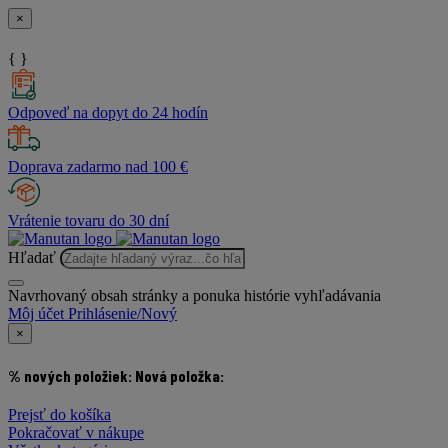
×
{ }
Odpoveď na dopyt do 24 hodín
Doprava zadarmo nad 100 €
Vrátenie tovaru do 30 dní
Hľadať
Navrhovaný obsah stránky a ponuka histórie vyhľadávania
Môj účet
Prihlásenie/Nový
×
% nových položiek:
Nová položka:
Prejsť do košíka
Pokračovať v nákupe