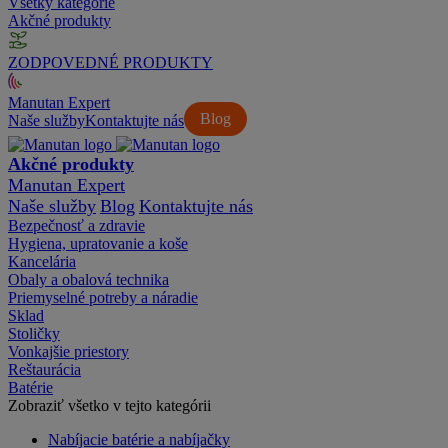
Všetky kategórie
Akčné produkty
ZODPOVEDNÉ PRODUKTY
Manutan Expert
Blog
Naše služby
Kontaktujte nás
Akčné produkty
Manutan Expert
Naše služby
Blog
Kontaktujte nás
Bezpečnosť a zdravie
Hygiena, upratovanie a koše
Kancelária
Obaly a obalová technika
Priemyselné potreby a náradie
Sklad
Stoličky
Vonkajšie priestory
Reštaurácia
Batérie
Zobraziť všetko v tejto kategórii
Nabíjacie batérie a nabíjačky