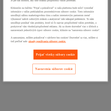
Je pre nás dôležité, aby sme stránku prispôsobili vašim potrebám.
Kliknutím na tlačitko "Prijať a pokračovať" si naša platforma bude môcť vymieňať
informácie s vaším prehliadačom prostredníctvom súborov cookie. Tieto informácie
umožňujú nášmu marketingovému tímu a našim internetovým partnerom merať
výkonnosť našich webových stránok a analyzovať vaše nákupné preferencie. To nám
umožňuje ponúkať vám produkty, ktoré sú čo najviac prispôsobené vašim potrebám, a
poskytovať vám vhodnú/prispôsobené reklamu. Ak sa chcete dozvedieť viac o účeloch a
nastaveniach jednotlivých typov súborov cookie, kliknite na "nastavenia súborov cookie".
A samozrejme, môžete pokračovať v návšteve bez cookies! Dozvedieť sa viac, môžete si
tiež prečítať naše
zásady používania súborov cookie.
Prijať všetky súbory cookie
Nastavenia súborov cookie