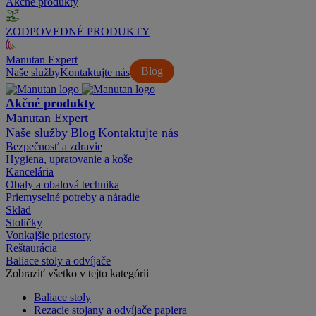
Akčné produkty
ZODPOVEDNÉ PRODUKTY
Manutan Expert
Blog
Naše služby
Kontaktujte nás
Akčné produkty
Manutan Expert
Naše služby
Blog
Kontaktujte nás
Bezpečnosť a zdravie
Hygiena, upratovanie a koše
Kancelária
Obaly a obalová technika
Priemyselné potreby a náradie
Sklad
Stoličky
Vonkajšie priestory
Reštaurácia
Baliace stoly a odvíjače
Zobraziť všetko v tejto kategórii
Baliace stoly
Rezacie stojany a odvíjače papiera