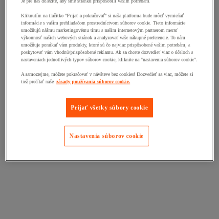
Je pre nás dôležité, aby sme stránku prispôsobili vašim potrebám.
Kliknutím na tlačitko "Prijať a pokračovať" si naša platforma bude môcť vymieňať
informácie s vaším prehliadačom prostredníctvom súborov cookie. Tieto informácie
umožňujú nášmu marketingovému tímu a našim internetovým partnerom merať
výkonnosť našich webových stránok a analyzovať vaše nákupné preferencie. To nám
umožňuje ponúkať vám produkty, ktoré sú čo najviac prispôsobené vašim potrebám, a
poskytovať vám vhodnú/prispôsobené reklamu. Ak sa chcete dozvedieť viac o účeloch a
nastaveniach jednotlivých typov súborov cookie, kliknite na "nastavenia súborov cookie".
A samozrejme, môžete pokračovať v návšteve bez cookies! Dozvedieť sa viac, môžete si
tiež prečítať naše
zásady používania súborov cookie.
Prijať všetky súbory cookie
Nastavenia súborov cookie