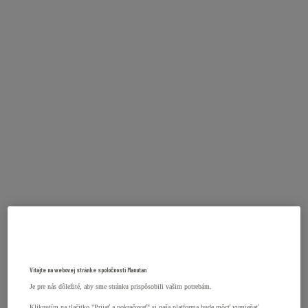
Vitajte na webovej stránke spoločnosti Manutan
Je pre nás dôležité, aby sme stránku prispôsobili vašim potrebám.
Kliknutím na tlačitko "Prijať a pokračovať" si naša platforma bude môcť vymieňať