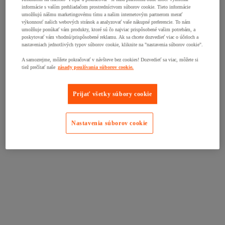
informácie s vaším prehliadačom prostredníctvom súborov cookie. Tieto informácie
umožňujú nášmu marketingovému tímu a našim internetovým partnerom merať
výkonnosť našich webových stránok a analyzovať vaše nákupné preferencie. To nám
umožňuje ponúkať vám produkty, ktoré sú čo najviac prispôsobené vašim potrebám, a
poskytovať vám vhodnú/prispôsobené reklamu. Ak sa chcete dozvedieť viac o účeloch a
nastaveniach jednotlivých typov súborov cookie, kliknite na "nastavenia súborov cookie".
A samozrejme, môžete pokračovať v návšteve bez cookies! Dozvedieť sa viac, môžete si
tiež prečítať naše
zásady používania súborov cookie.
Prijať všetky súbory cookie
Nastavenia súborov cookie