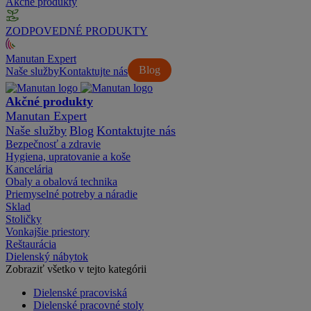
Akčné produkty
ZODPOVEDNÉ PRODUKTY
Manutan Expert
Blog
Naše služby
Kontaktujte nás
Akčné produkty
Manutan Expert
Naše služby
Blog
Kontaktujte nás
Bezpečnosť a zdravie
Hygiena, upratovanie a koše
Kancelária
Obaly a obalová technika
Priemyselné potreby a náradie
Sklad
Stoličky
Vonkajšie priestory
Reštaurácia
Dielenský nábytok
Zobraziť všetko v tejto kategórii
Dielenské pracoviská
Dielenské pracovné stoly