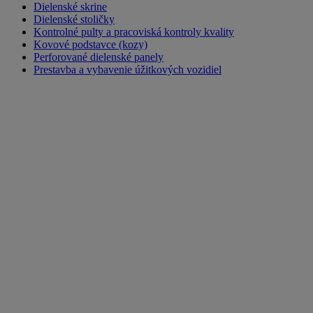
Dielenské skrine
Dielenské stoličky
Kontrolné pulty a pracoviská kontroly kvality
Kovové podstavce (kozy)
Perforované dielenské panely
Prestavba a vybavenie úžitkových vozidiel