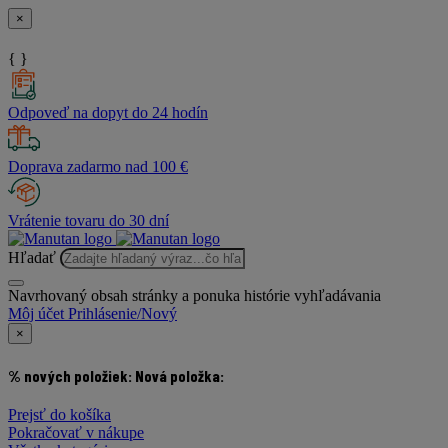
×
{ }
Odpoveď na dopyt do 24 hodín
Doprava zadarmo nad 100 €
Vrátenie tovaru do 30 dní
Hľadať
Navrhovaný obsah stránky a ponuka histórie vyhľadávania
Môj účet
Prihlásenie/Nový
×
% nových položiek:
Nová položka:
Prejsť do košíka
Pokračovať v nákupe