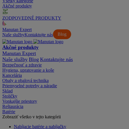
Všetky kategórie
Akčné produkty
ZODPOVEDNÉ PRODUKTY
Manutan Expert
Blog
Naše služby
Kontaktujte nás
Akčné produkty
Manutan Expert
Naše služby
Blog
Kontaktujte nás
Bezpečnosť a zdravie
Hygiena, upratovanie a koše
Kancelária
Obaly a obalová technika
Priemyselné potreby a náradie
Sklad
Stoličky
Vonkajšie priestory
Reštaurácia
Batérie
Zobraziť všetko v tejto kategórii
Nabíjacie batérie a nabíjačky