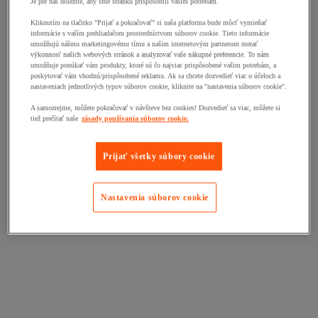
Je pre nás dôležité, aby sme stránku prispôsobili vašim potrebám.
Kliknutím na tlačitko "Prijať a pokračovať" si naša platforma bude môcť vymieňať
informácie s vaším prehliadačom prostredníctvom súborov cookie. Tieto informácie
umožňujú nášmu marketingovému tímu a našim internetovým partnerom merať
výkonnosť našich webových stránok a analyzovať vaše nákupné preferencie. To nám
umožňuje ponúkať vám produkty, ktoré sú čo najviac prispôsobené vašim potrebám, a
poskytovať vám vhodnú/prispôsobené reklamu. Ak sa chcete dozvedieť viac o účeloch a
nastaveniach jednotlivých typov súborov cookie, kliknite na "nastavenia súborov cookie".
A samozrejme, môžete pokračovať v návšteve bez cookies! Dozvedieť sa viac, môžete si
tiež prečítať naše
zásady používania súborov cookie.
Prijať všetky súbory cookie
Nastavenia súborov cookie