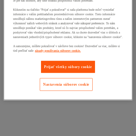
Je pre nás dôležité, aby sme stránku prispôsobili vašim potrebám.
Kliknutím na tlačitko "Prijať a pokračovať" si naša platforma bude môcť vymieňať
informácie s vaším prehliadačom prostredníctvom súborov cookie. Tieto informácie
umožňujú nášmu marketingovému tímu a našim internetovým partnerom merať
výkonnosť našich webových stránok a analyzovať vaše nákupné preferencie. To nám
umožňuje ponúkať vám produkty, ktoré sú čo najviac prispôsobené vašim potrebám, a
poskytovať vám vhodnú/prispôsobené reklamu. Ak sa chcete dozvedieť viac o účeloch a
nastaveniach jednotlivých typov súborov cookie, kliknite na "nastavenia súborov cookie".
A samozrejme, môžete pokračovať v návšteve bez cookies! Dozvedieť sa viac, môžete si
tiež prečítať naše
zásady používania súborov cookie.
Prijať všetky súbory cookie
Nastavenia súborov cookie