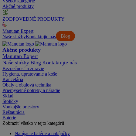
Všetky kategórie
Akčné produkty
ZODPOVEDNÉ PRODUKTY
Manutan Expert
Blog
Naše služby
Kontaktujte nás
Akčné produkty
Manutan Expert
Naše služby
Blog
Kontaktujte nás
Bezpečnosť a zdravie
Hygiena, upratovanie a koše
Kancelária
Obaly a obalová technika
Priemyselné potreby a náradie
Sklad
Stoličky
Vonkajšie priestory
Reštaurácia
Batérie
Zobraziť všetko v tejto kategórii
Nabíjacie batérie a nabíjačky