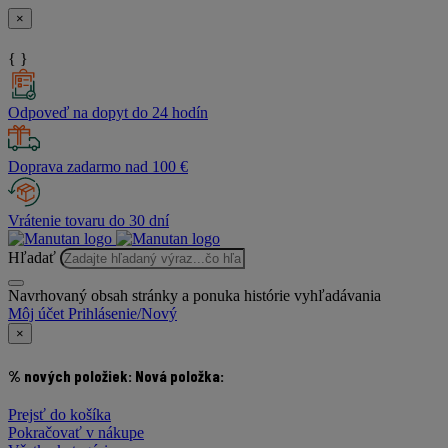
×
{ }
Odpoveď na dopyt do 24 hodín
Doprava zadarmo nad 100 €
Vrátenie tovaru do 30 dní
Hľadať
Navrhovaný obsah stránky a ponuka histórie vyhľadávania
Môj účet
Prihlásenie/Nový
×
% nových položiek:
Nová položka:
Prejsť do košíka
Pokračovať v nákupe