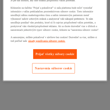
Je pre nás dôležité, aby sme stránku prispôsobili vašim potrebám.
Kliknutím na tlačitko "Prijať a pokračovať" si naša platforma bude môcť vymieňať
informácie s vaším prehliadačom prostredníctvom súborov cookie. Tieto informácie
umožňujú nášmu marketingovému tímu a našim internetovým partnerom merať
výkonnosť našich webových stránok a analyzovať vaše nákupné preferencie. To nám
umožňuje ponúkať vám produkty, ktoré sú čo najviac prispôsobené vašim potrebám, a
poskytovať vám vhodnú/prispôsobené reklamu. Ak sa chcete dozvedieť viac o účeloch a
nastaveniach jednotlivých typov súborov cookie, kliknite na "nastavenia súborov cookie".
A samozrejme, môžete pokračovať v návšteve bez cookies! Dozvedieť sa viac, môžete si
tiež prečítať naše
zásady používania súborov cookie.
Prijať všetky súbory cookie
Nastavenia súborov cookie