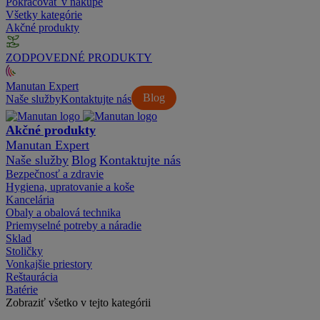
Pokračovať v nákupe
Všetky kategórie
Akčné produkty
ZODPOVEDNÉ PRODUKTY
Manutan Expert
Blog
Naše služby
Kontaktujte nás
Akčné produkty
Manutan Expert
Naše služby
Blog
Kontaktujte nás
Bezpečnosť a zdravie
Hygiena, upratovanie a koše
Kancelária
Obaly a obalová technika
Priemyselné potreby a náradie
Sklad
Stoličky
Vonkajšie priestory
Reštaurácia
Batérie
Zobraziť všetko v tejto kategórii