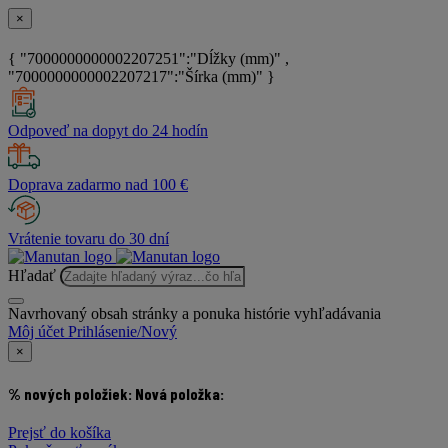
×
{ "7000000000002207251":"Dĺžky (mm)" ,
"7000000000002207217":"Šírka (mm)" }
Odpoveď na dopyt do 24 hodín
Doprava zadarmo nad 100 €
Vrátenie tovaru do 30 dní
Hľadať
Navrhovaný obsah stránky a ponuka histórie vyhľadávania
Môj účet
Prihlásenie/Nový
×
% nových položiek:
Nová položka:
Prejsť do košíka