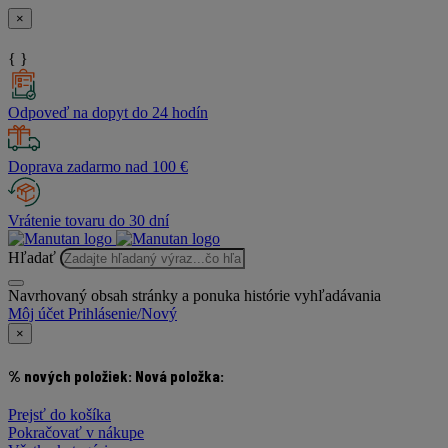
×
{ }
Odpoveď na dopyt do 24 hodín
Doprava zadarmo nad 100 €
Vrátenie tovaru do 30 dní
Hľadať
Navrhovaný obsah stránky a ponuka histórie vyhľadávania
Môj účet
Prihlásenie/Nový
×
% nových položiek:
Nová položka:
Prejsť do košíka
Pokračovať v nákupe