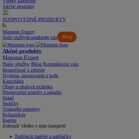
Všetky kategórie
Akčné produkty
ZODPOVEDNÉ PRODUKTY
Manutan Expert
Blog
Naše služby
Kontaktujte nás
Akčné produkty
Manutan Expert
Naše služby
Blog
Kontaktujte nás
Bezpečnosť a zdravie
Hygiena, upratovanie a koše
Kancelária
Obaly a obalová technika
Priemyselné potreby a náradie
Sklad
Stoličky
Vonkajšie priestory
Reštaurácia
Batérie
Zobraziť všetko v tejto kategórii
Nabíjacie batérie a nabíjačky