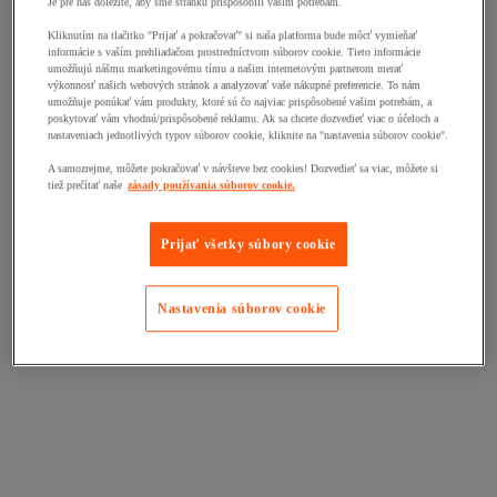
Je pre nás dôležité, aby sme stránku prispôsobili vašim potrebám.
Kliknutím na tlačitko "Prijať a pokračovať" si naša platforma bude môcť vymieňať
informácie s vaším prehliadačom prostredníctvom súborov cookie. Tieto informácie
umožňujú nášmu marketingovému tímu a našim internetovým partnerom merať
výkonnosť našich webových stránok a analyzovať vaše nákupné preferencie. To nám
umožňuje ponúkať vám produkty, ktoré sú čo najviac prispôsobené vašim potrebám, a
poskytovať vám vhodnú/prispôsobené reklamu. Ak sa chcete dozvedieť viac o účeloch a
nastaveniach jednotlivých typov súborov cookie, kliknite na "nastavenia súborov cookie".
A samozrejme, môžete pokračovať v návšteve bez cookies! Dozvedieť sa viac, môžete si
tiež prečítať naše
zásady používania súborov cookie.
Prijať všetky súbory cookie
Nastavenia súborov cookie