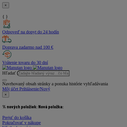
×
{ }
Odpoveď na dopyt do 24 hodín
Doprava zadarmo nad 100 €
Vrátenie tovaru do 30 dní
Hľadať
Navrhovaný obsah stránky a ponuka histórie vyhľadávania
Môj účet
Prihlásenie/Nový
×
% nových položiek:
Nová položka:
Prejsť do košíka
Pokračovať v nákupe