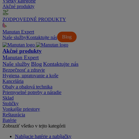
Všetky kategórie
Akčné produkty
ZODPOVEDNÉ PRODUKTY
Manutan Expert
Blog
Naše služby
Kontaktujte nás
Akčné produkty
Manutan Expert
Naše služby
Blog
Kontaktujte nás
Bezpečnosť a zdravie
Hygiena, upratovanie a koše
Kancelária
Obaly a obalová technika
Priemyselné potreby a náradie
Sklad
Stoličky
Vonkajšie priestory
Reštaurácia
Batérie
Zobraziť všetko v tejto kategórii
Nabíjacie batérie a nabíjačky