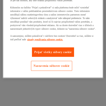
Je pre nás dôležité, aby sme stránku prispôsobili vašim potrebám.
Kliknutím na tlačitko "Prijať a pokračovať" si naša platforma bude môcť vymieňať
informácie s vaším prehliadačom prostredníctvom súborov cookie. Tieto informácie
umožňujú nášmu marketingovému tímu a našim internetovým partnerom merať
výkonnosť našich webových stránok a analyzovať vaše nákupné preferencie. To nám
umožňuje ponúkať vám produkty, ktoré sú čo najviac prispôsobené vašim potrebám, a
poskytovať vám vhodnú/prispôsobené reklamu. Ak sa chcete dozvedieť viac o účeloch a
nastaveniach jednotlivých typov súborov cookie, kliknite na "nastavenia súborov cookie".
A samozrejme, môžete pokračovať v návšteve bez cookies! Dozvedieť sa viac, môžete si
tiež prečítať naše
zásady používania súborov cookie.
Prijať všetky súbory cookie
Nastavenia súborov cookie