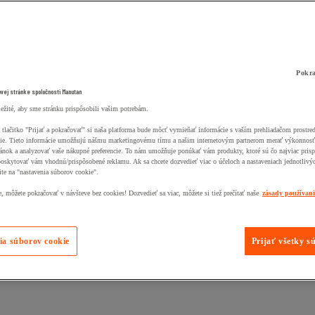
Pokra
ovej stránke spoločnosti Manutan
ležité, aby sme stránku prispôsobili vašim potrebám.
 tlačitko "Prijať a pokračovať" si naša platforma bude môcť vymieňať informácie s vaším prehliadačom prostr
ie. Tieto informácie umožňujú nášmu marketingovému tímu a našim internetovým partnerom merať výkonnosť
ánok a analyzovať vaše nákupné preferencie. To nám umožňuje ponúkať vám produkty, ktoré sú čo najviac pris
poskytovať vám vhodnú/prispôsobené reklamu. Ak sa chcete dozvedieť viac o účeloch a nastaveniach jednotlivý
ite na "nastavenia súborov cookie".
 môžete pokračovať v návšteve bez cookies! Dozvedieť sa viac, môžete si tiež prečítať naše
zásady používan
ia súborov cookie
Prijať všetky s