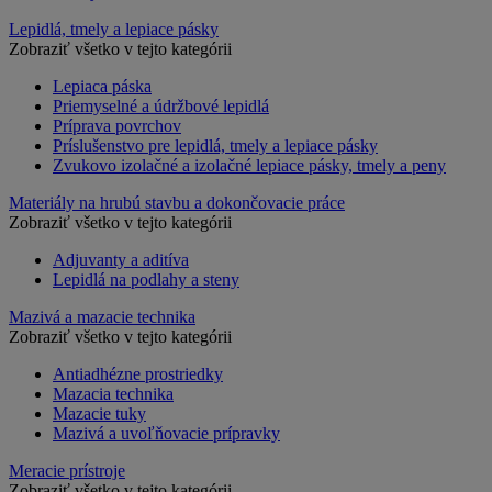
Lepidlá, tmely a lepiace pásky
Zobraziť všetko v tejto kategórii
Lepiaca páska
Priemyselné a údržbové lepidlá
Príprava povrchov
Príslušenstvo pre lepidlá, tmely a lepiace pásky
Zvukovo izolačné a izolačné lepiace pásky, tmely a peny
Materiály na hrubú stavbu a dokončovacie práce
Zobraziť všetko v tejto kategórii
Adjuvanty a aditíva
Lepidlá na podlahy a steny
Mazivá a mazacie technika
Zobraziť všetko v tejto kategórii
Antiadhézne prostriedky
Mazacia technika
Mazacie tuky
Mazivá a uvoľňovacie prípravky
Meracie prístroje
Zobraziť všetko v tejto kategórii