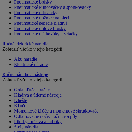
Pneumatické brúsky
Pneumatické klincovačky a sponkovačky
Pneumatické nitovačky
Pneumatické nožnice na plech
Pneumatické sekacie kladivá
Pneumatické uhlové brúsky
Pneumatické uťahováky a vŕtačky
Ručné elektrické náradie
Zobraziť všetko v tejto kategórii
Aku náradie
Elektrické náradie
Ručné náradie a nástroje
Zobraziť všetko v tejto kategórii
Gola kľúče a račne
Kladivá a úderné nástroje
Kliešte
Kľúče
Momentové kľúče a momentové skrutkovače
Odlamovacie nože, nožnice a píly
Pilníky, brúsivá a hoblíky
Sady náradia