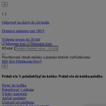
×
{ }
Odpoveď na dopyt do 24 hodín
Doprava zadarmo nad 100 €
Vrátenie tovaru do 30 dní
Hľadať
Navrhovaný obsah stránky a ponuka histórie vyhľadávania
Môj účet
Prihlásenie/Nový
×
Pridali ste % položiek(ky) do košíku:
Pridali ste do košíka položku:
Prejsť do košíka
Pokračovať v nákupe
Všetky kategórie
Akčné produkty