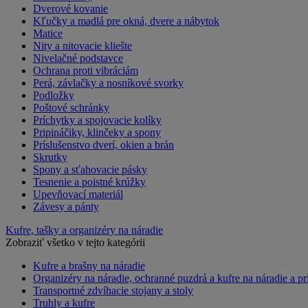
Dverové kovanie
Kľučky a madlá pre okná, dvere a nábytok
Matice
Nity a nitovacie kliešte
Nivelačné podstavce
Ochrana proti vibráciám
Perá, závlačky a nosníkové svorky
Podložky
Poštové schránky
Príchytky a spojovacie kolíky
Pripináčiky, klinčeky a spony
Príslušenstvo dverí, okien a brán
Skrutky
Spony a sťahovacie pásky
Tesnenie a poistné krúžky
Upevňovací materiál
Závesy a pánty
Kufre, tašky a organizéry na náradie
Zobraziť všetko v tejto kategórii
Kufre a brašny na náradie
Organizéry na náradie, ochranné puzdrá a kufre na náradie a pr
Transportné zdvíhacie stojany a stoly
Truhly a kufre