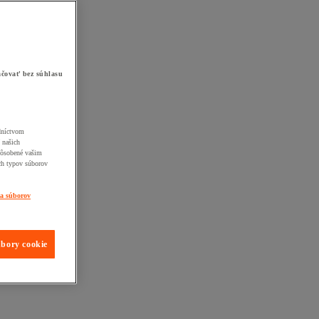
čovať bez súhlasu
edníctvom
 našich
pôsobené vašim
ch typov súborov
ia súborov
úbory cookie