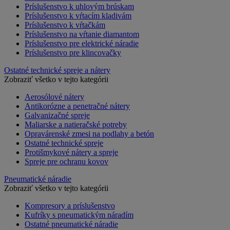
Príslušenstvo k uhlovým brúskam
Príslušenstvo k vŕtacím kladivám
Príslušenstvo k vŕtačkám
Príslušenstvo na vŕtanie diamantom
Príslušenstvo pre elektrické náradie
Príslušenstvo pre klincovačky
Ostatné technické spreje a nátery
Zobraziť všetko v tejto kategórii
Aerosólové nátery
Antikorózne a penetračné nátery
Galvanizačné spreje
Maliarske a natieračské potreby
Opravárenské zmesi na podlahy a betón
Ostatné technické spreje
Protišmykové nátery a spreje
Spreje pre ochranu kovov
Pneumatické náradie
Zobraziť všetko v tejto kategórii
Kompresory a príslušenstvo
Kufríky s pneumatickým náradím
Ostatné pneumatické náradie