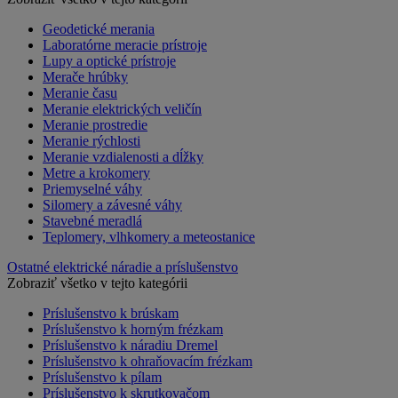
Geodetické merania
Laboratórne meracie prístroje
Lupy a optické prístroje
Merače hrúbky
Meranie času
Meranie elektrických veličín
Meranie prostredie
Meranie rýchlosti
Meranie vzdialenosti a dĺžky
Metre a krokomery
Priemyselné váhy
Silomery a závesné váhy
Stavebné meradlá
Teplomery, vlhkomery a meteostanice
Ostatné elektrické náradie a príslušenstvo
Zobraziť všetko v tejto kategórii
Príslušenstvo k brúskam
Príslušenstvo k horným frézkam
Príslušenstvo k náradiu Dremel
Príslušenstvo k ohraňovacím frézkam
Príslušenstvo k pílam
Príslušenstvo k skrutkovačom