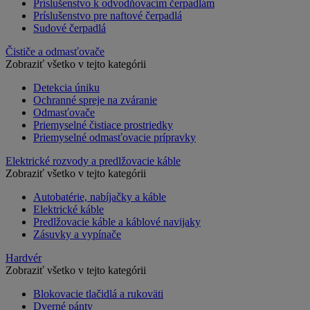
Príslušenstvo k odvodňovacím čerpadlám
Príslušenstvo pre naftové čerpadlá
Sudové čerpadlá
Čističe a odmasťovače
Zobraziť všetko v tejto kategórii
Detekcia úniku
Ochranné spreje na zváranie
Odmasťovače
Priemyselné čistiace prostriedky
Priemyselné odmasťovacie prípravky
Elektrické rozvody a predlžovacie káble
Zobraziť všetko v tejto kategórii
Autobatérie, nabíjačky a káble
Elektrické káble
Predlžovacie káble a káblové navijaky
Zásuvky a vypínače
Hardvér
Zobraziť všetko v tejto kategórii
Blokovacie tlačidlá a rukoväti
Dverné pánty