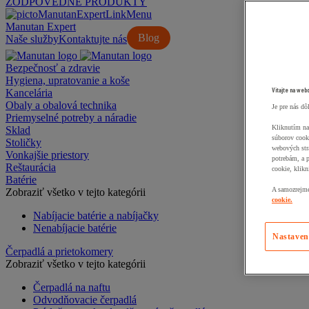
ZODPOVEDNÉ PRODUKTY
Manutan Expert
Blog
Naše služby
Kontaktujte nás
Bezpečnosť a zdravie
Hygiena, upratovanie a koše
Vitajte na web
Kancelária
Obaly a obalová technika
Je pre nás dô
Priemyselné potreby a náradie
Kliknutím na
Sklad
súborov cook
Stoličky
webových str
Vonkajšie priestory
potrebám, a 
Reštaurácia
cookie, klikn
Batérie
A samozrejme,
Zobraziť všetko v tejto kategórii
cookie.
Nabíjacie batérie a nabíjačky
Nenabíjacie batérie
Nastaven
Čerpadlá a prietokomery
Zobraziť všetko v tejto kategórii
Čerpadlá na naftu
Odvodňovacie čerpadlá