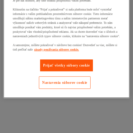
Je pre nás dôležité, aby sme stránku prispôsobili vašim potrebám.
Kliknutím na tlačitko "Prijať a pokračovať" si naša platforma bude môcť vymieňať
informácie s vaším prehliadačom prostredníctvom súborov cookie. Tieto informácie
umožňujú nášmu marketingovému tímu a našim internetovým partnerom merať
výkonnosť našich webových stránok a analyzovať vaše nákupné preferencie. To nám
umožňuje ponúkať vám produkty, ktoré sú čo najviac prispôsobené vašim potrebám, a
poskytovať vám vhodnú/prispôsobené reklamu. Ak sa chcete dozvedieť viac o účeloch a
nastaveniach jednotlivých typov súborov cookie, kliknite na "nastavenia súborov cookie".
A samozrejme, môžete pokračovať v návšteve bez cookies! Dozvedieť sa viac, môžete si
tiež prečítať naše
zásady používania súborov cookie.
Prijať všetky súbory cookie
Nastavenia súborov cookie