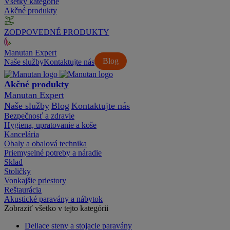
Všetky kategórie
Akčné produkty
ZODPOVEDNÉ PRODUKTY
Manutan Expert
Blog
Naše služby
Kontaktujte nás
Akčné produkty
Manutan Expert
Naše služby
Blog
Kontaktujte nás
Bezpečnosť a zdravie
Hygiena, upratovanie a koše
Kancelária
Obaly a obalová technika
Priemyselné potreby a náradie
Sklad
Stoličky
Vonkajšie priestory
Reštaurácia
Akustické paravány a nábytok
Zobraziť všetko v tejto kategórii
Deliace steny a stojacie paravány