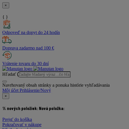
×
{ }
Odpoveď na dopyt do 24 hodín
Doprava zadarmo nad 100 €
Vrátenie tovaru do 30 dní
Hľadať
Navrhovaný obsah stránky a ponuka histórie vyhľadávania
Môj účet
Prihlásenie/Nový
×
% nových položiek:
Nová položka:
Prejsť do košíka
Pokračovať v nákupe