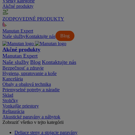
Všetky kategórie
Akčné produkty
ZODPOVEDNÉ PRODUKTY
Manutan Expert
Blog
Naše služby
Kontaktujte nás
Akčné produkty
Manutan Expert
Naše služby
Blog
Kontaktujte nás
Bezpečnosť a zdravie
Hygiena, upratovanie a koše
Kancelária
Obaly a obalová technika
Priemyselné potreby a náradie
Sklad
Stoličky
Vonkajšie priestory
Reštaurácia
Akustické paravány a nábytok
Zobraziť všetko v tejto kategórii
Deliace steny a stojacie paravány