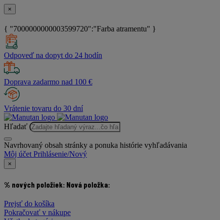
×
{ "7000000000003599720":"Farba atramentu" }
Odpoveď na dopyt do 24 hodín
Doprava zadarmo nad 100 €
Vrátenie tovaru do 30 dní
Hľadať
Navrhovaný obsah stránky a ponuka histórie vyhľadávania
Môj účet
Prihlásenie/Nový
×
% nových položiek:
Nová položka:
Prejsť do košíka
Pokračovať v nákupe