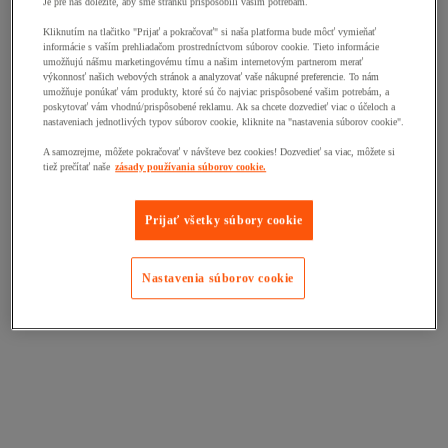
Je pre nás dôležité, aby sme stránku prispôsobili vašim potrebám.
Kliknutím na tlačitko "Prijať a pokračovať" si naša platforma bude môcť vymieňať
informácie s vaším prehliadačom prostredníctvom súborov cookie. Tieto informácie
umožňujú nášmu marketingovému tímu a našim internetovým partnerom merať
výkonnosť našich webových stránok a analyzovať vaše nákupné preferencie. To nám
umožňuje ponúkať vám produkty, ktoré sú čo najviac prispôsobené vašim potrebám, a
poskytovať vám vhodnú/prispôsobené reklamu. Ak sa chcete dozvedieť viac o účeloch a
nastaveniach jednotlivých typov súborov cookie, kliknite na "nastavenia súborov cookie".
A samozrejme, môžete pokračovať v návšteve bez cookies! Dozvedieť sa viac, môžete si
tiež prečítať naše
zásady používania súborov cookie.
Prijať všetky súbory cookie
Nastavenia súborov cookie