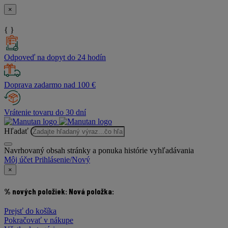
×
{ }
Odpoveď na dopyt do 24 hodín
Doprava zadarmo nad 100 €
Vrátenie tovaru do 30 dní
Hľadať
Navrhovaný obsah stránky a ponuka histórie vyhľadávania
Môj účet
Prihlásenie/Nový
×
% nových položiek:
Nová položka:
Prejsť do košíka
Pokračovať v nákupe