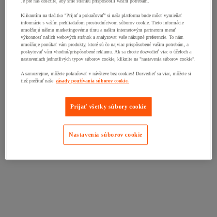
Je pre nás dôležité, aby sme stránku prispôsobili vašim potrebám.
Kliknutím na tlačitko "Prijať a pokračovať" si naša platforma bude môcť vymieňať
informácie s vaším prehliadačom prostredníctvom súborov cookie. Tieto informácie
umožňujú nášmu marketingovému tímu a našim internetovým partnerom merať
výkonnosť našich webových stránok a analyzovať vaše nákupné preferencie. To nám
umožňuje ponúkať vám produkty, ktoré sú čo najviac prispôsobené vašim potrebám, a
poskytovať vám vhodnú/prispôsobené reklamu. Ak sa chcete dozvedieť viac o účeloch a
nastaveniach jednotlivých typov súborov cookie, kliknite na "nastavenia súborov cookie".
A samozrejme, môžete pokračovať v návšteve bez cookies! Dozvedieť sa viac, môžete si
tiež prečítať naše
zásady používania súborov cookie.
Prijať všetky súbory cookie
Nastavenia súborov cookie