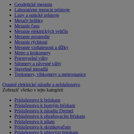
Geodetické merania
Laboratórne meracie prístroje
Lupy a optické prístroje
Merače hrúbky
Meranie času
Meranie elektrických veličín
Meranie prostredie
Meranie rýchlosti
Meranie vzdialenosti a dĺžky
Metre a krokomery
Priemyselné váhy
Silomery a závesné váhy
Stavebné meradlá
Teplomery, vlhkomery a meteostanice
Ostatné elektrické náradie a príslušenstvo
Zobraziť všetko v tejto kategórii
Príslušenstvo k brúskam
Príslušenstvo k horným frézkam
Príslušenstvo k náradiu Dremel
Príslušenstvo k ohraňovacím frézkam
Príslušenstvo k pílam
Príslušenstvo k skrutkovačom
Príslušenstvo k uhlovým brúskam