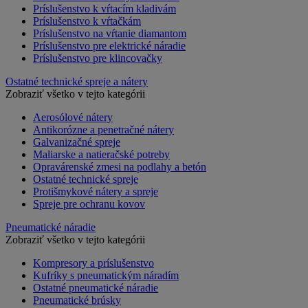
Príslušenstvo k vŕtacím kladivám
Príslušenstvo k vŕtačkám
Príslušenstvo na vŕtanie diamantom
Príslušenstvo pre elektrické náradie
Príslušenstvo pre klincovačky
Ostatné technické spreje a nátery
Zobraziť všetko v tejto kategórii
Aerosólové nátery
Antikorózne a penetračné nátery
Galvanizačné spreje
Maliarske a natieračské potreby
Opravárenské zmesi na podlahy a betón
Ostatné technické spreje
Protišmykové nátery a spreje
Spreje pre ochranu kovov
Pneumatické náradie
Zobraziť všetko v tejto kategórii
Kompresory a príslušenstvo
Kufríky s pneumatickým náradím
Ostatné pneumatické náradie
Pneumatické brúsky