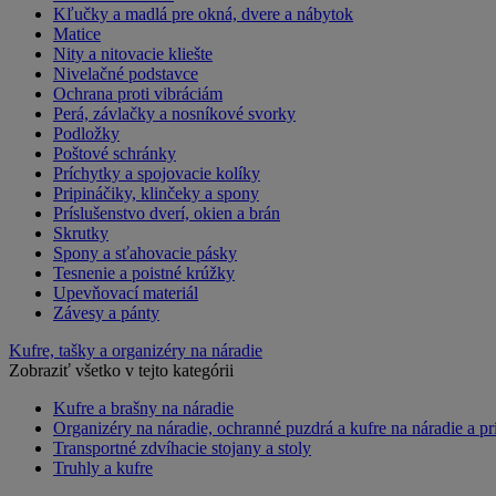
Kľučky a madlá pre okná, dvere a nábytok
Matice
Nity a nitovacie kliešte
Nivelačné podstavce
Ochrana proti vibráciám
Perá, závlačky a nosníkové svorky
Podložky
Poštové schránky
Príchytky a spojovacie kolíky
Pripináčiky, klinčeky a spony
Príslušenstvo dverí, okien a brán
Skrutky
Spony a sťahovacie pásky
Tesnenie a poistné krúžky
Upevňovací materiál
Závesy a pánty
Kufre, tašky a organizéry na náradie
Zobraziť všetko v tejto kategórii
Kufre a brašny na náradie
Organizéry na náradie, ochranné puzdrá a kufre na náradie a pr
Transportné zdvíhacie stojany a stoly
Truhly a kufre