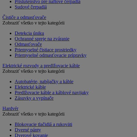
Príslušenstvo pre naftové čerpadlá
Sudové čerpadlá
Čističe a odmasťovače
Zobraziť všetko v tejto kategórii
Detekcia úniku
Ochranné spreje na zváranie
Odmasťovače
Priemyselné čistiace prostriedky
Priemyselné odmasťovacie prípravky
Elektrické rozvody a predlžovacie káble
Zobraziť všetko v tejto kategórii
Autobatérie, nabíjačky a káble
Elektrické káble
Predlžovacie káble a káblové navijaky
Zásuvky a vypínače
Hardvér
Zobraziť všetko v tejto kategórii
Blokovacie tlačidlá a rukoväti
Dverné pánty
Dverové kovanie