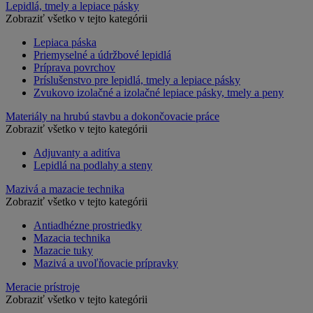
Lepidlá, tmely a lepiace pásky
Zobraziť všetko v tejto kategórii
Lepiaca páska
Priemyselné a údržbové lepidlá
Príprava povrchov
Príslušenstvo pre lepidlá, tmely a lepiace pásky
Zvukovo izolačné a izolačné lepiace pásky, tmely a peny
Materiály na hrubú stavbu a dokončovacie práce
Zobraziť všetko v tejto kategórii
Adjuvanty a aditíva
Lepidlá na podlahy a steny
Mazivá a mazacie technika
Zobraziť všetko v tejto kategórii
Antiadhézne prostriedky
Mazacia technika
Mazacie tuky
Mazivá a uvoľňovacie prípravky
Meracie prístroje
Zobraziť všetko v tejto kategórii