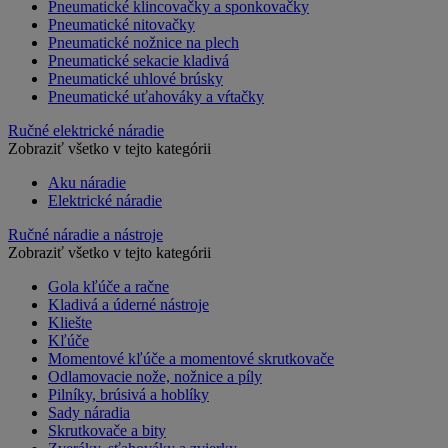
Pneumatické klincovačky a sponkovačky
Pneumatické nitovačky
Pneumatické nožnice na plech
Pneumatické sekacie kladivá
Pneumatické uhlové brúsky
Pneumatické uťahováky a vŕtačky
Ručné elektrické náradie
Zobraziť všetko v tejto kategórii
Aku náradie
Elektrické náradie
Ručné náradie a nástroje
Zobraziť všetko v tejto kategórii
Gola kľúče a račne
Kladivá a úderné nástroje
Kliešte
Kľúče
Momentové kľúče a momentové skrutkovače
Odlamovacie nože, nožnice a píly
Pilníky, brúsivá a hoblíky
Sady náradia
Skrutkovače a bity