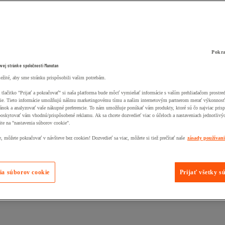
Pokra
ovej stránke spoločnosti Manutan
ležité, aby sme stránku prispôsobili vašim potrebám.
 tlačitko "Prijať a pokračovať" si naša platforma bude môcť vymieňať informácie s vaším prehliadačom prostr
ie. Tieto informácie umožňujú nášmu marketingovému tímu a našim internetovým partnerom merať výkonnosť
ánok a analyzovať vaše nákupné preferencie. To nám umožňuje ponúkať vám produkty, ktoré sú čo najviac pris
poskytovať vám vhodnú/prispôsobené reklamu. Ak sa chcete dozvedieť viac o účeloch a nastaveniach jednotlivý
ite na "nastavenia súborov cookie".
 môžete pokračovať v návšteve bez cookies! Dozvedieť sa viac, môžete si tiež prečítať naše
zásady používan
ia súborov cookie
Prijať všetky s