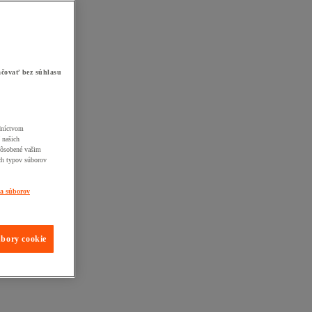
čovať bez súhlasu
edníctvom
 našich
pôsobené vašim
ch typov súborov
ia súborov
úbory cookie