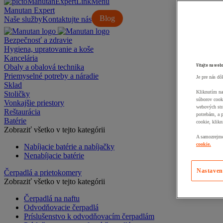
Manutan Expert
Blog
Naše služby
Kontaktujte nás
Bezpečnosť a zdravie
Hygiena, upratovanie a koše
Kancelária
Vitajte na web
Obaly a obalová technika
Priemyselné potreby a náradie
Je pre nás dô
Sklad
Kliknutím na
Stoličky
súborov cook
Vonkajšie priestory
webových str
Reštaurácia
potrebám, a 
Batérie
cookie, klikn
Zobraziť všetko v tejto kategórii
A samozrejme,
cookie.
Nabíjacie batérie a nabíjačky
Nenabíjacie batérie
Nastaven
Čerpadlá a prietokomery
Zobraziť všetko v tejto kategórii
Čerpadlá na naftu
Odvodňovacie čerpadlá
Príslušenstvo k odvodňovacím čerpadlám