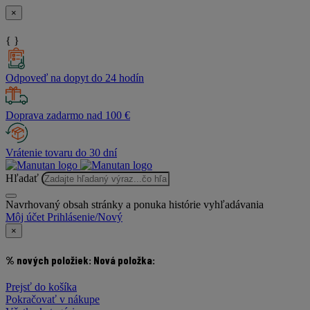
×
{ }
Odpoveď na dopyt do 24 hodín
Doprava zadarmo nad 100 €
Vrátenie tovaru do 30 dní
Hľadať
Navrhovaný obsah stránky a ponuka histórie vyhľadávania
Môj účet
Prihlásenie/Nový
×
% nových položiek:
Nová položka:
Prejsť do košíka
Pokračovať v nákupe