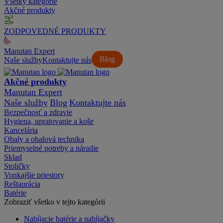
Všetky kategórie
Akčné produkty
ZODPOVEDNÉ PRODUKTY
Manutan Expert
Blog
Naše služby
Kontaktujte nás
Akčné produkty
Manutan Expert
Naše služby
Blog
Kontaktujte nás
Bezpečnosť a zdravie
Hygiena, upratovanie a koše
Kancelária
Obaly a obalová technika
Priemyselné potreby a náradie
Sklad
Stoličky
Vonkajšie priestory
Reštaurácia
Batérie
Zobraziť všetko v tejto kategórii
Nabíjacie batérie a nabíjačky