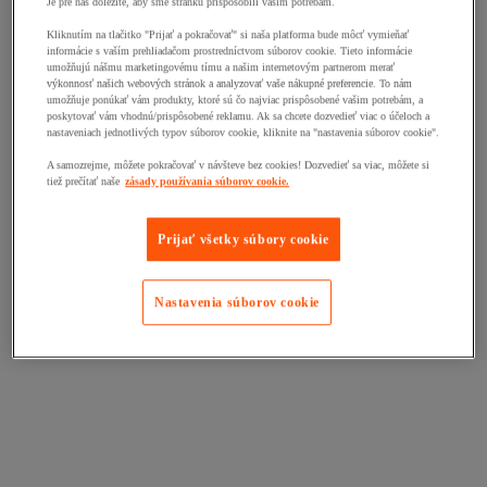
Je pre nás dôležité, aby sme stránku prispôsobili vašim potrebám.
Kliknutím na tlačitko "Prijať a pokračovať" si naša platforma bude môcť vymieňať
informácie s vaším prehliadačom prostredníctvom súborov cookie. Tieto informácie
umožňujú nášmu marketingovému tímu a našim internetovým partnerom merať
výkonnosť našich webových stránok a analyzovať vaše nákupné preferencie. To nám
umožňuje ponúkať vám produkty, ktoré sú čo najviac prispôsobené vašim potrebám, a
poskytovať vám vhodnú/prispôsobené reklamu. Ak sa chcete dozvedieť viac o účeloch a
nastaveniach jednotlivých typov súborov cookie, kliknite na "nastavenia súborov cookie".
A samozrejme, môžete pokračovať v návšteve bez cookies! Dozvedieť sa viac, môžete si
tiež prečítať naše
zásady používania súborov cookie.
Prijať všetky súbory cookie
Nastavenia súborov cookie