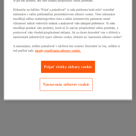
Je pre nás dôležité, aby sme stránku prispôsobili vašim potrebám.
Kliknutím na tlačitko "Prijať a pokračovať" si naša platforma bude môcť vymieňať
informácie s vaším prehliadačom prostredníctvom súborov cookie. Tieto informácie
umožňujú nášmu marketingovému tímu a našim internetovým partnerom merať
výkonnosť našich webových stránok a analyzovať vaše nákupné preferencie. To nám
umožňuje ponúkať vám produkty, ktoré sú čo najviac prispôsobené vašim potrebám, a
poskytovať vám vhodnú/prispôsobené reklamu. Ak sa chcete dozvedieť viac o účeloch a
nastaveniach jednotlivých typov súborov cookie, kliknite na "nastavenia súborov cookie".
A samozrejme, môžete pokračovať v návšteve bez cookies! Dozvedieť sa viac, môžete si
tiež prečítať naše
zásady používania súborov cookie.
Prijať všetky súbory cookie
Nastavenia súborov cookie