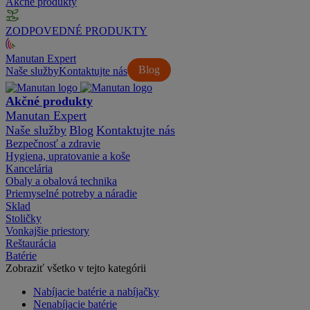
Akčné produkty
ZODPOVEDNÉ PRODUKTY
Manutan Expert
Blog
Naše služby
Kontaktujte nás
Akčné produkty
Manutan Expert
Naše služby
Blog
Kontaktujte nás
Bezpečnosť a zdravie
Hygiena, upratovanie a koše
Kancelária
Obaly a obalová technika
Priemyselné potreby a náradie
Sklad
Stoličky
Vonkajšie priestory
Reštaurácia
Batérie
Zobraziť všetko v tejto kategórii
Nabíjacie batérie a nabíjačky
Nenabíjacie batérie