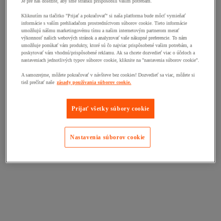
Je pre nás dôležité, aby sme stránku prispôsobili vašim potrebám.
Kliknutím na tlačitko "Prijať a pokračovať" si naša platforma bude môcť vymieňať
informácie s vaším prehliadačom prostredníctvom súborov cookie. Tieto informácie
umožňujú nášmu marketingovému tímu a našim internetovým partnerom merať
výkonnosť našich webových stránok a analyzovať vaše nákupné preferencie. To nám
umožňuje ponúkať vám produkty, ktoré sú čo najviac prispôsobené vašim potrebám, a
poskytovať vám vhodnú/prispôsobené reklamu. Ak sa chcete dozvedieť viac o účeloch a
nastaveniach jednotlivých typov súborov cookie, kliknite na "nastavenia súborov cookie".
A samozrejme, môžete pokračovať v návšteve bez cookies! Dozvedieť sa viac, môžete si
tiež prečítať naše
zásady používania súborov cookie.
Prijať všetky súbory cookie
Nastavenia súborov cookie