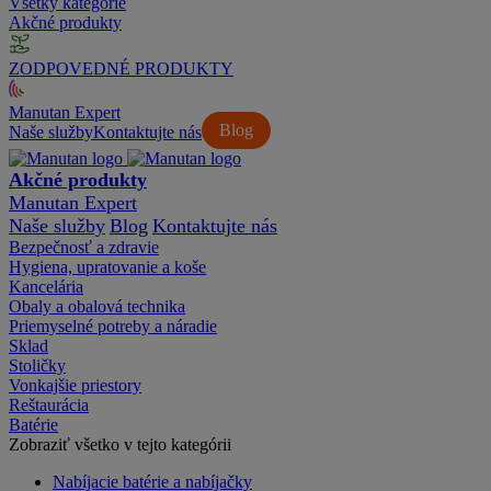
Všetky kategórie
Akčné produkty
ZODPOVEDNÉ PRODUKTY
Manutan Expert
Blog
Naše služby
Kontaktujte nás
Akčné produkty
Manutan Expert
Naše služby
Blog
Kontaktujte nás
Bezpečnosť a zdravie
Hygiena, upratovanie a koše
Kancelária
Obaly a obalová technika
Priemyselné potreby a náradie
Sklad
Stoličky
Vonkajšie priestory
Reštaurácia
Batérie
Zobraziť všetko v tejto kategórii
Nabíjacie batérie a nabíjačky