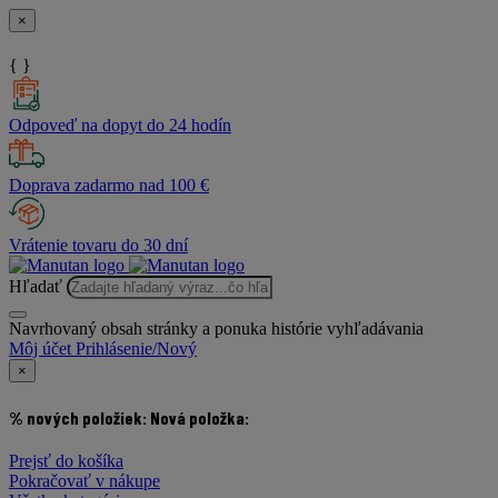
×
{ }
Odpoveď na dopyt do 24 hodín
Doprava zadarmo nad 100 €
Vrátenie tovaru do 30 dní
Hľadať
Navrhovaný obsah stránky a ponuka histórie vyhľadávania
Môj účet
Prihlásenie/Nový
×
% nových položiek:
Nová položka:
Prejsť do košíka
Pokračovať v nákupe