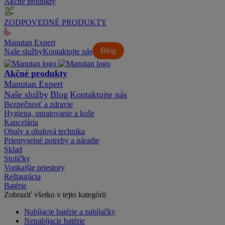
Akčné produkty
ZODPOVEDNÉ PRODUKTY
Manutan Expert
Blog
Naše služby
Kontaktujte nás
Akčné produkty
Manutan Expert
Naše služby
Blog
Kontaktujte nás
Bezpečnosť a zdravie
Hygiena, upratovanie a koše
Kancelária
Obaly a obalová technika
Priemyselné potreby a náradie
Sklad
Stoličky
Vonkajšie priestory
Reštaurácia
Batérie
Zobraziť všetko v tejto kategórii
Nabíjacie batérie a nabíjačky
Nenabíjacie batérie