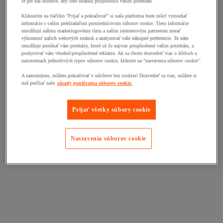
Je pre nás dôležité, aby sme stránku prispôsobili vašim potrebám.
Kliknutím na tlačitko "Prijať a pokračovať" si naša platforma bude môcť vymieňať
informácie s vaším prehliadačom prostredníctvom súborov cookie. Tieto informácie
umožňujú nášmu marketingovému tímu a našim internetovým partnerom merať
výkonnosť našich webových stránok a analyzovať vaše nákupné preferencie. To nám
umožňuje ponúkať vám produkty, ktoré sú čo najviac prispôsobené vašim potrebám, a
poskytovať vám vhodnú/prispôsobené reklamu. Ak sa chcete dozvedieť viac o účeloch a
nastaveniach jednotlivých typov súborov cookie, kliknite na "nastavenia súborov cookie".
A samozrejme, môžete pokračovať v návšteve bez cookies! Dozvedieť sa viac, môžete si
tiež prečítať naše
zásady používania súborov cookie.
Prijať všetky súbory cookie
Nastavenia súborov cookie