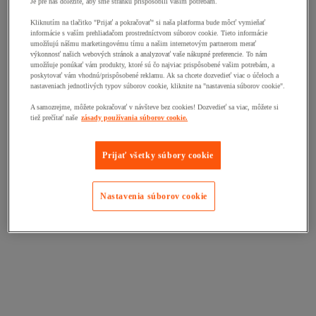
Je pre nás dôležité, aby sme stránku prispôsobili vašim potrebám.
Kliknutím na tlačitko "Prijať a pokračovať" si naša platforma bude môcť vymieňať
informácie s vaším prehliadačom prostredníctvom súborov cookie. Tieto informácie
umožňujú nášmu marketingovému tímu a našim internetovým partnerom merať
výkonnosť našich webových stránok a analyzovať vaše nákupné preferencie. To nám
umožňuje ponúkať vám produkty, ktoré sú čo najviac prispôsobené vašim potrebám, a
poskytovať vám vhodnú/prispôsobené reklamu. Ak sa chcete dozvedieť viac o účeloch a
nastaveniach jednotlivých typov súborov cookie, kliknite na "nastavenia súborov cookie".
A samozrejme, môžete pokračovať v návšteve bez cookies! Dozvedieť sa viac, môžete si
tiež prečítať naše
zásady používania súborov cookie.
Prijať všetky súbory cookie
Nastavenia súborov cookie