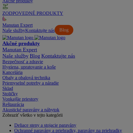
Akčné produkty
ZODPOVEDNÉ PRODUKTY
Manutan Expert
Blog
Naše služby
Kontaktujte nás
Akčné produkty
Manutan Expert
Naše služby
Blog
Kontaktujte nás
Bezpečnosť a zdravie
Hygiena, upratovanie a koše
Kancelária
Obaly a obalová technika
Priemyselné potreby a náradie
Sklad
Stoličky
Vonkajšie priestory
Reštaurácia
Akustické paravány a nábytok
Zobraziť všetko v tejto kategórii
Deliace steny a stojacie paravány
Ochranné paravány a priehradky, paravány na priehradky