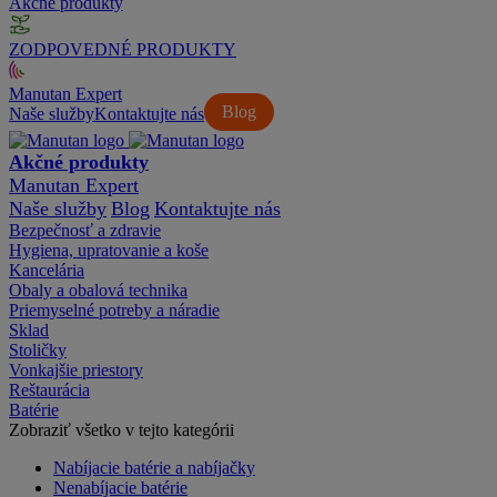
Akčné produkty
ZODPOVEDNÉ PRODUKTY
Manutan Expert
Blog
Naše služby
Kontaktujte nás
Akčné produkty
Manutan Expert
Naše služby
Blog
Kontaktujte nás
Bezpečnosť a zdravie
Hygiena, upratovanie a koše
Kancelária
Obaly a obalová technika
Priemyselné potreby a náradie
Sklad
Stoličky
Vonkajšie priestory
Reštaurácia
Batérie
Zobraziť všetko v tejto kategórii
Nabíjacie batérie a nabíjačky
Nenabíjacie batérie