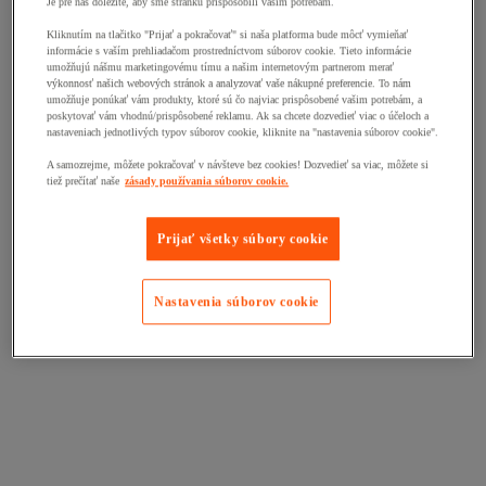
Je pre nás dôležité, aby sme stránku prispôsobili vašim potrebám.
Kliknutím na tlačitko "Prijať a pokračovať" si naša platforma bude môcť vymieňať
informácie s vaším prehliadačom prostredníctvom súborov cookie. Tieto informácie
umožňujú nášmu marketingovému tímu a našim internetovým partnerom merať
výkonnosť našich webových stránok a analyzovať vaše nákupné preferencie. To nám
umožňuje ponúkať vám produkty, ktoré sú čo najviac prispôsobené vašim potrebám, a
poskytovať vám vhodnú/prispôsobené reklamu. Ak sa chcete dozvedieť viac o účeloch a
nastaveniach jednotlivých typov súborov cookie, kliknite na "nastavenia súborov cookie".
A samozrejme, môžete pokračovať v návšteve bez cookies! Dozvedieť sa viac, môžete si
tiež prečítať naše
zásady používania súborov cookie.
Prijať všetky súbory cookie
Nastavenia súborov cookie