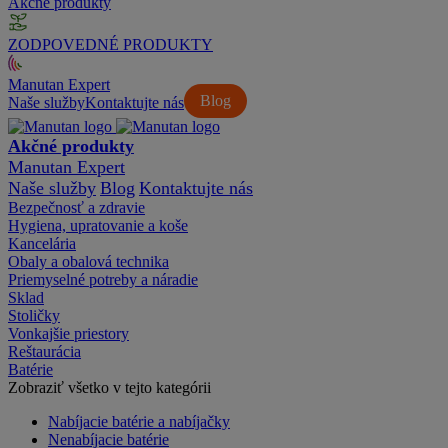
Akčné produkty
ZODPOVEDNÉ PRODUKTY
Manutan Expert
Blog
Naše služby
Kontaktujte nás
Akčné produkty
Manutan Expert
Naše služby
Blog
Kontaktujte nás
Bezpečnosť a zdravie
Hygiena, upratovanie a koše
Kancelária
Obaly a obalová technika
Priemyselné potreby a náradie
Sklad
Stoličky
Vonkajšie priestory
Reštaurácia
Batérie
Zobraziť všetko v tejto kategórii
Nabíjacie batérie a nabíjačky
Nenabíjacie batérie