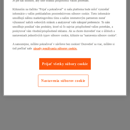
Je pre nás dôležité, aby sme stránku prispôsobili vašim potrebám.
Kliknutím na tlačitko "Prijať a pokračovať" si naša platforma bude môcť vymieňať
informácie s vaším prehliadačom prostredníctvom súborov cookie. Tieto informácie
umožňujú nášmu marketingovému tímu a našim internetovým partnerom merať
výkonnosť našich webových stránok a analyzovať vaše nákupné preferencie. To nám
umožňuje ponúkať vám produkty, ktoré sú čo najviac prispôsobené vašim potrebám, a
poskytovať vám vhodnú/prispôsobené reklamu. Ak sa chcete dozvedieť viac o účeloch a
nastaveniach jednotlivých typov súborov cookie, kliknite na "nastavenia súborov cookie".
A samozrejme, môžete pokračovať v návšteve bez cookies! Dozvedieť sa viac, môžete si
tiež prečítať naše
zásady používania súborov cookie.
Prijať všetky súbory cookie
Nastavenia súborov cookie