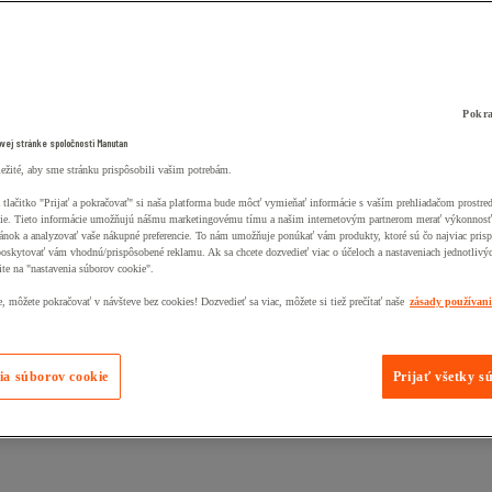
Pokra
ovej stránke spoločnosti Manutan
ležité, aby sme stránku prispôsobili vašim potrebám.
 tlačitko "Prijať a pokračovať" si naša platforma bude môcť vymieňať informácie s vaším prehliadačom prostr
ie. Tieto informácie umožňujú nášmu marketingovému tímu a našim internetovým partnerom merať výkonnosť
ánok a analyzovať vaše nákupné preferencie. To nám umožňuje ponúkať vám produkty, ktoré sú čo najviac pris
poskytovať vám vhodnú/prispôsobené reklamu. Ak sa chcete dozvedieť viac o účeloch a nastaveniach jednotlivý
ite na "nastavenia súborov cookie".
 môžete pokračovať v návšteve bez cookies! Dozvedieť sa viac, môžete si tiež prečítať naše
zásady používan
ia súborov cookie
Prijať všetky s