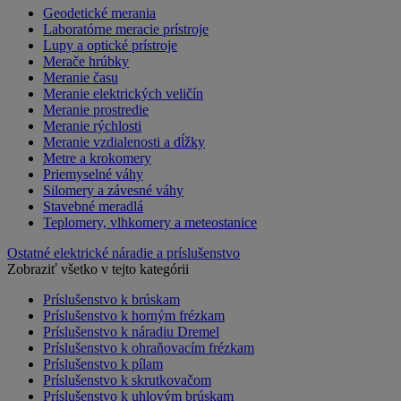
Geodetické merania
Laboratórne meracie prístroje
Lupy a optické prístroje
Merače hrúbky
Meranie času
Meranie elektrických veličín
Meranie prostredie
Meranie rýchlosti
Meranie vzdialenosti a dĺžky
Metre a krokomery
Priemyselné váhy
Silomery a závesné váhy
Stavebné meradlá
Teplomery, vlhkomery a meteostanice
Ostatné elektrické náradie a príslušenstvo
Zobraziť všetko v tejto kategórii
Príslušenstvo k brúskam
Príslušenstvo k horným frézkam
Príslušenstvo k náradiu Dremel
Príslušenstvo k ohraňovacím frézkam
Príslušenstvo k pílam
Príslušenstvo k skrutkovačom
Príslušenstvo k uhlovým brúskam