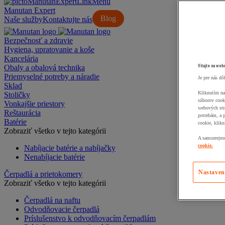
Manutan Expert
Blog
Naše služby
Kontaktujte nás
Bezpečnosť a zdravie
Hygiena, upratovanie a koše
Kancelária
Vitajte na web
Obaly a obalová technika
Priemyselné potreby a náradie
Je pre nás dô
Sklad
Kliknutím na
Stoličky
súborov cook
Vonkajšie priestory
webových str
Reštaurácia
potrebám, a 
Batérie
cookie, klikn
Zobraziť všetko v tejto kategórii
A samozrejme,
cookie.
Nabíjacie batérie a nabíjačky
Nenabíjacie batérie
Nastaven
Čerpadlá a prietokomery
Zobraziť všetko v tejto kategórii
Čerpadlá na naftu
Odvodňovacie čerpadlá
Príslušenstvo k odvodňovacím čerpadlám