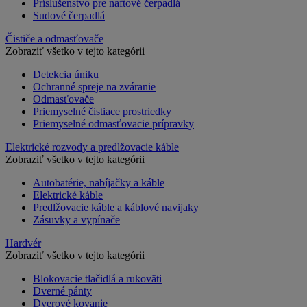
Príslušenstvo pre naftové čerpadlá
Sudové čerpadlá
Čističe a odmasťovače
Zobraziť všetko v tejto kategórii
Detekcia úniku
Ochranné spreje na zváranie
Odmasťovače
Priemyselné čistiace prostriedky
Priemyselné odmasťovacie prípravky
Elektrické rozvody a predlžovacie káble
Zobraziť všetko v tejto kategórii
Autobatérie, nabíjačky a káble
Elektrické káble
Predlžovacie káble a káblové navijaky
Zásuvky a vypínače
Hardvér
Zobraziť všetko v tejto kategórii
Blokovacie tlačidlá a rukoväti
Dverné pánty
Dverové kovanie