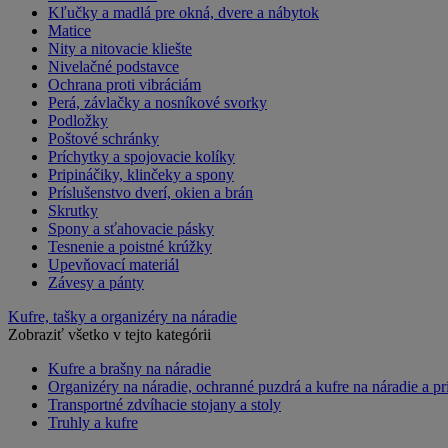
Kľučky a madlá pre okná, dvere a nábytok
Matice
Nity a nitovacie kliešte
Nivelačné podstavce
Ochrana proti vibráciám
Perá, závlačky a nosníkové svorky
Podložky
Poštové schránky
Príchytky a spojovacie kolíky
Pripináčiky, klinčeky a spony
Príslušenstvo dverí, okien a brán
Skrutky
Spony a sťahovacie pásky
Tesnenie a poistné krúžky
Upevňovací materiál
Závesy a pánty
Kufre, tašky a organizéry na náradie
Zobraziť všetko v tejto kategórii
Kufre a brašny na náradie
Organizéry na náradie, ochranné puzdrá a kufre na náradie a pr
Transportné zdvíhacie stojany a stoly
Truhly a kufre