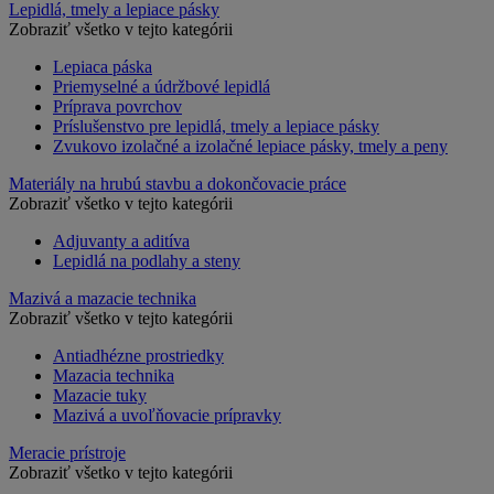
Lepidlá, tmely a lepiace pásky
Zobraziť všetko v tejto kategórii
Lepiaca páska
Priemyselné a údržbové lepidlá
Príprava povrchov
Príslušenstvo pre lepidlá, tmely a lepiace pásky
Zvukovo izolačné a izolačné lepiace pásky, tmely a peny
Materiály na hrubú stavbu a dokončovacie práce
Zobraziť všetko v tejto kategórii
Adjuvanty a aditíva
Lepidlá na podlahy a steny
Mazivá a mazacie technika
Zobraziť všetko v tejto kategórii
Antiadhézne prostriedky
Mazacia technika
Mazacie tuky
Mazivá a uvoľňovacie prípravky
Meracie prístroje
Zobraziť všetko v tejto kategórii