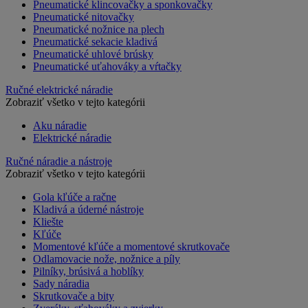
Pneumatické klincovačky a sponkovačky
Pneumatické nitovačky
Pneumatické nožnice na plech
Pneumatické sekacie kladivá
Pneumatické uhlové brúsky
Pneumatické uťahováky a vŕtačky
Ručné elektrické náradie
Zobraziť všetko v tejto kategórii
Aku náradie
Elektrické náradie
Ručné náradie a nástroje
Zobraziť všetko v tejto kategórii
Gola kľúče a račne
Kladivá a úderné nástroje
Kliešte
Kľúče
Momentové kľúče a momentové skrutkovače
Odlamovacie nože, nožnice a píly
Pilníky, brúsivá a hoblíky
Sady náradia
Skrutkovače a bity