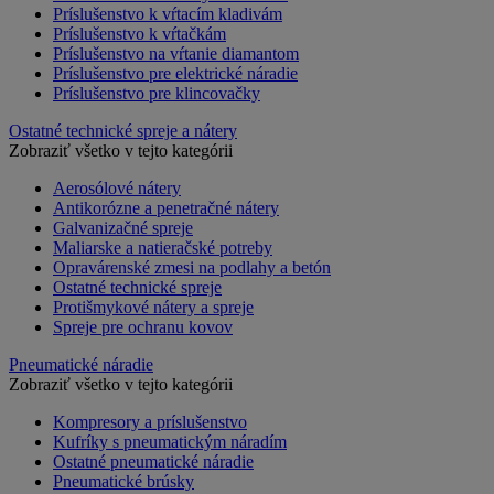
Príslušenstvo k vŕtacím kladivám
Príslušenstvo k vŕtačkám
Príslušenstvo na vŕtanie diamantom
Príslušenstvo pre elektrické náradie
Príslušenstvo pre klincovačky
Ostatné technické spreje a nátery
Zobraziť všetko v tejto kategórii
Aerosólové nátery
Antikorózne a penetračné nátery
Galvanizačné spreje
Maliarske a natieračské potreby
Opravárenské zmesi na podlahy a betón
Ostatné technické spreje
Protišmykové nátery a spreje
Spreje pre ochranu kovov
Pneumatické náradie
Zobraziť všetko v tejto kategórii
Kompresory a príslušenstvo
Kufríky s pneumatickým náradím
Ostatné pneumatické náradie
Pneumatické brúsky