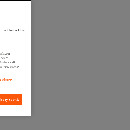
čovať bez súhlasu
edníctvom
 našich
pôsobené vašim
ch typov súborov
ia súborov
úbory cookie