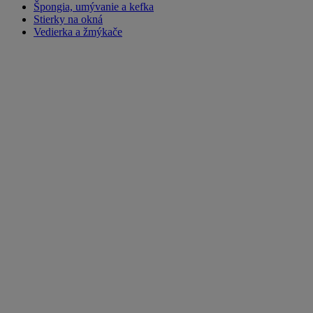
Špongia, umývanie a kefka
Stierky na okná
Vedierka a žmýkače