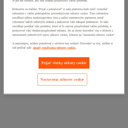
Je pre nás dôležité, aby sme stránku prispôsobili vašim potrebám.
Kliknutím na tlačitko "Prijať a pokračovať" si naša platforma bude môcť vymieňať
informácie s vaším prehliadačom prostredníctvom súborov cookie. Tieto informácie
umožňujú nášmu marketingovému tímu a našim internetovým partnerom merať
výkonnosť našich webových stránok a analyzovať vaše nákupné preferencie. To nám
umožňuje ponúkať vám produkty, ktoré sú čo najviac prispôsobené vašim potrebám, a
poskytovať vám vhodnú/prispôsobené reklamu. Ak sa chcete dozvedieť viac o účeloch a
nastaveniach jednotlivých typov súborov cookie, kliknite na "nastavenia súborov cookie".
A samozrejme, môžete pokračovať v návšteve bez cookies! Dozvedieť sa viac, môžete si
tiež prečítať naše
zásady používania súborov cookie.
Prijať všetky súbory cookie
Nastavenia súborov cookie