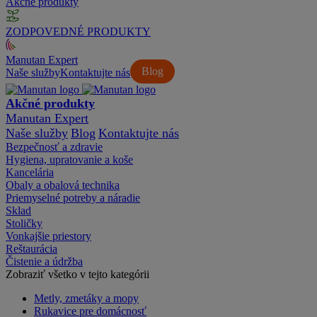
Akčné produkty
ZODPOVEDNÉ PRODUKTY
Manutan Expert
Blog
Naše služby
Kontaktujte nás
Akčné produkty
Manutan Expert
Naše služby
Blog
Kontaktujte nás
Bezpečnosť a zdravie
Hygiena, upratovanie a koše
Kancelária
Obaly a obalová technika
Priemyselné potreby a náradie
Sklad
Stoličky
Vonkajšie priestory
Reštaurácia
Čistenie a údržba
Zobraziť všetko v tejto kategórii
Metly, zmetáky a mopy
Rukavice pre domácnosť