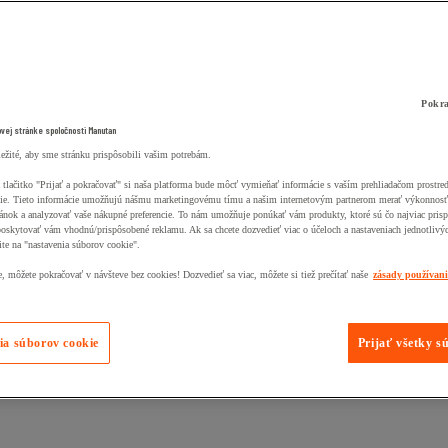
Pokra
ovej stránke spoločnosti Manutan
ležité, aby sme stránku prispôsobili vašim potrebám.
 tlačitko "Prijať a pokračovať" si naša platforma bude môcť vymieňať informácie s vaším prehliadačom prostr
ie. Tieto informácie umožňujú nášmu marketingovému tímu a našim internetovým partnerom merať výkonnosť
ánok a analyzovať vaše nákupné preferencie. To nám umožňuje ponúkať vám produkty, ktoré sú čo najviac pris
poskytovať vám vhodnú/prispôsobené reklamu. Ak sa chcete dozvedieť viac o účeloch a nastaveniach jednotlivý
ite na "nastavenia súborov cookie".
 môžete pokračovať v návšteve bez cookies! Dozvedieť sa viac, môžete si tiež prečítať naše
zásady používan
ia súborov cookie
Prijať všetky s