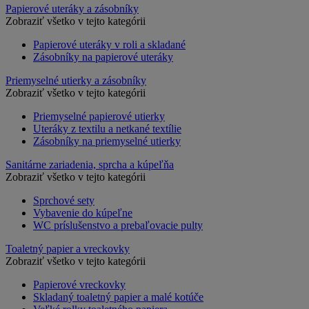
Papierové uteráky a zásobníky
Zobraziť všetko v tejto kategórii
Papierové uteráky v roli a skladané
Zásobníky na papierové uteráky
Priemyselné utierky a zásobníky
Zobraziť všetko v tejto kategórii
Priemyselné papierové utierky
Uteráky z textilu a netkané textílie
Zásobníky na priemyselné utierky
Sanitárne zariadenia, sprcha a kúpeľňa
Zobraziť všetko v tejto kategórii
Sprchové sety
Vybavenie do kúpeľne
WC príslušenstvo a prebaľovacie pulty
Toaletný papier a vreckovky
Zobraziť všetko v tejto kategórii
Papierové vreckovky
Skladaný toaletný papier a malé kotúče