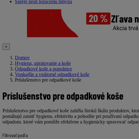
Spreje proti lezúcemu hmyzu
×
Domov
Hygiena, upratovanie a koše
Odpadkové koše a popolnice
Vonkajšie a vnútorné odpadkové koše
Príslušenstvo pre odpadkové koše
Príslušenstvo pre odpadkové koše
Príslušenstvo pre odpadkové koše
zahŕňa širokú škálu produktov, ktor
pomáhajú zaistiť hygienu, efektivitu a pohodlie pri používaní odpadkov
odpadom. ktoré vám pomôže efektívne a hygienicky spravovať odpad
Filtrovať podľa