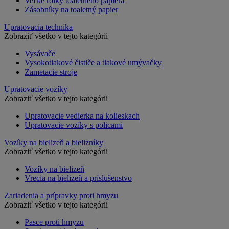
Veľké rolky toaletného papiera
Zásobníky na toaletný papier
Upratovacia technika
Zobraziť všetko v tejto kategórii
Vysávače
Vysokotlakové čističe a tlakové umývačky
Zametacie stroje
Upratovacie vozíky
Zobraziť všetko v tejto kategórii
Upratovacie vedierka na kolieskach
Upratovacie vozíky s policami
Vozíky na bielizeň a bielizníky
Zobraziť všetko v tejto kategórii
Vozíky na bielizeň
Vrecia na bielizeň a príslušenstvo
Zariadenia a prípravky proti hmyzu
Zobraziť všetko v tejto kategórii
Pasce proti hmyzu