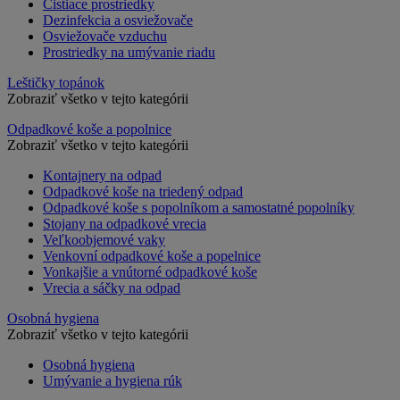
Čistiace prostriedky
Dezinfekcia a osviežovače
Osviežovače vzduchu
Prostriedky na umývanie riadu
Leštičky topánok
Zobraziť všetko v tejto kategórii
Odpadkové koše a popolnice
Zobraziť všetko v tejto kategórii
Kontajnery na odpad
Odpadkové koše na triedený odpad
Odpadkové koše s popolníkom a samostatné popolníky
Stojany na odpadkové vrecia
Veľkoobjemové vaky
Venkovní odpadkové koše a popelnice
Vonkajšie a vnútorné odpadkové koše
Vrecia a sáčky na odpad
Osobná hygiena
Zobraziť všetko v tejto kategórii
Osobná hygiena
Umývanie a hygiena rúk