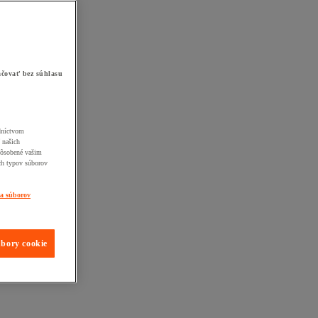
čovať bez súhlasu
edníctvom
 našich
pôsobené vašim
ch typov súborov
ia súborov
úbory cookie