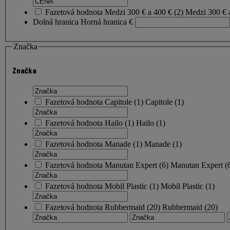
Fazetová hodnota
Medzi 300 € a 400 €
(
2
)
Medzi 300 € 
Dolná hranica
Horná hranica
€
Značka
Značka
Fazetová hodnota
Capitole
(
1
)
Capitole
(1)
Fazetová hodnota
Hailo
(
1
)
Hailo
(1)
Fazetová hodnota
Manade
(
1
)
Manade
(1)
Fazetová hodnota
Manutan Expert
(
6
)
Manutan Expert
(
Fazetová hodnota
Mobil Plastic
(
1
)
Mobil Plastic
(1)
Fazetová hodnota
Rubbermaid
(
20
)
Rubbermaid
(20)