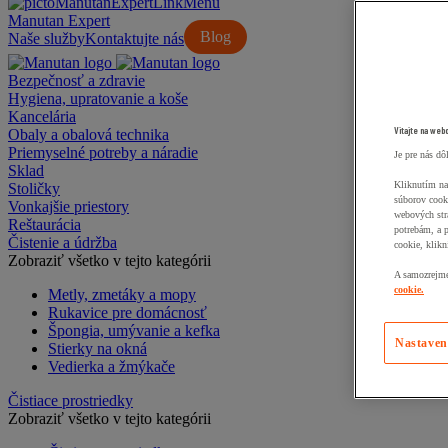
Manutan Expert
Blog
Naše služby
Kontaktujte nás
Bezpečnosť a zdravie
Hygiena, upratovanie a koše
Kancelária
Vitajte na web
Obaly a obalová technika
Priemyselné potreby a náradie
Je pre nás dô
Sklad
Kliknutím na
Stoličky
súborov cook
Vonkajšie priestory
webových str
Reštaurácia
potrebám, a 
Čistenie a údržba
cookie, klikn
Zobraziť všetko v tejto kategórii
A samozrejme,
cookie.
Metly, zmetáky a mopy
Rukavice pre domácnosť
Špongia, umývanie a kefka
Nastaven
Stierky na okná
Vedierka a žmýkače
Čistiace prostriedky
Zobraziť všetko v tejto kategórii