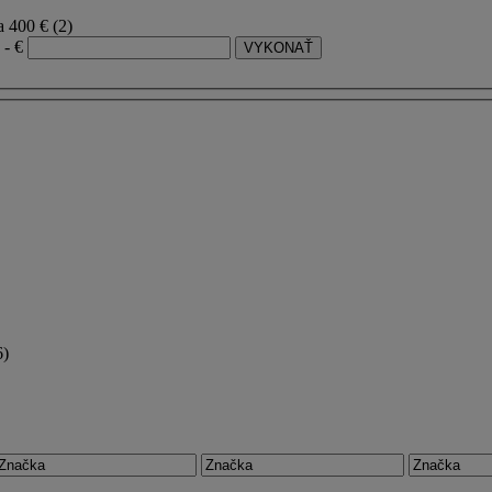
a 400 €
(2)
- €
6)