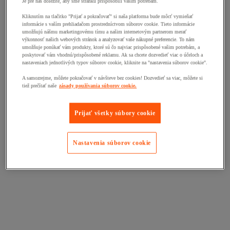
Je pre nás dôležité, aby sme stránku prispôsobili vašim potrebám.
Kliknutím na tlačitko "Prijať a pokračovať" si naša platforma bude môcť vymieňať
informácie s vaším prehliadačom prostredníctvom súborov cookie. Tieto informácie
umožňujú nášmu marketingovému tímu a našim internetovým partnerom merať
výkonnosť našich webových stránok a analyzovať vaše nákupné preferencie. To nám
umožňuje ponúkať vám produkty, ktoré sú čo najviac prispôsobené vašim potrebám, a
poskytovať vám vhodnú/prispôsobené reklamu. Ak sa chcete dozvedieť viac o účeloch a
nastaveniach jednotlivých typov súborov cookie, kliknite na "nastavenia súborov cookie".
A samozrejme, môžete pokračovať v návšteve bez cookies! Dozvedieť sa viac, môžete si
tiež prečítať naše
zásady používania súborov cookie.
Prijať všetky súbory cookie
Nastavenia súborov cookie