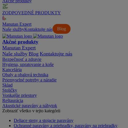
Akčné produkty
ZODPOVEDNÉ PRODUKTY
Manutan Expert
Blog
Naše služby
Kontaktujte nás
Akčné produkty
Manutan Expert
Naše služby
Blog
Kontaktujte nás
Bezpečnosť a zdravie
Hygiena, upratovanie a koše
Kancelária
Obaly a obalová technika
Priemyselné potreby a náradie
Sklad
Stoličky
Vonkajšie priestory
Reštaurácia
Akustické paravány a nábytok
Zobraziť všetko v tejto kategórii
Deliace steny a stojacie paravány
Ochranné paravány a priehradky, paravány na priehradky