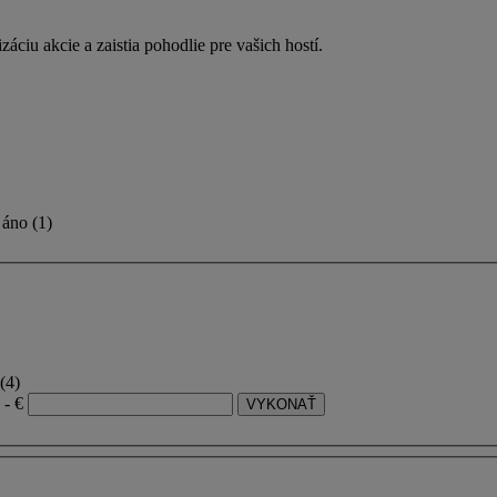
áciu akcie a zaistia pohodlie pre vašich hostí.
áno
(
1
)
(4)
- €