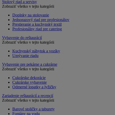
Stolový riad a servisy
Zobraziť všetko v tejto kategórii
Doplnky na stolovanie
Jednorazový riad pre profesionálov
Prestieranie a kuchynský textil
Profesionálny riad pre catering
Vybavenie do reštaurácií
Zobraziť všetko v tejto kategórii
Kuchynský nábytok a vozíky
Umývanie riadu
Vybavenie pre pekárne a cukrárne
Zobraziť všetko v tejto kategórii
Cukrárske dekorácie
Cukrárske vybavenie
Odmerné lopatky a lyžičky
Zariadenie reštaurácií a recepcií
Zobraziť všetko v tejto kategórii
Barové stoličky a taburety
Fontány na vodu