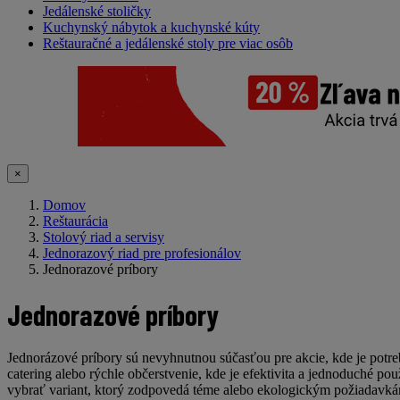
Jedálenské stoličky
Kuchynský nábytok a kuchynské kúty
Reštauračné a jedálenské stoly pre viac osôb
×
Domov
Reštaurácia
Stolový riad a servisy
Jednorazový riad pre profesionálov
Jednorazové príbory
Jednorazové príbory
Jednorázové príbory
sú nevyhnutnou súčasťou pre akcie, kde je potreb
catering alebo rýchle občerstvenie, kde je efektivita a jednoduché po
vybrať variant, ktorý zodpovedá téme alebo ekologickým požiadavkám