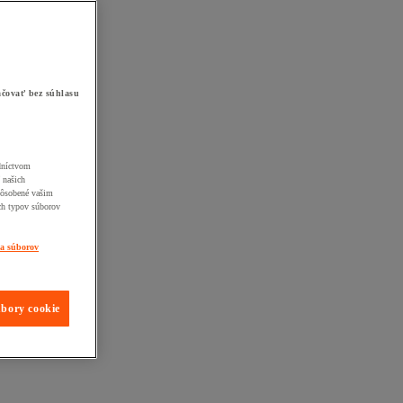
čovať bez súhlasu
edníctvom
 našich
pôsobené vašim
ch typov súborov
ia súborov
úbory cookie