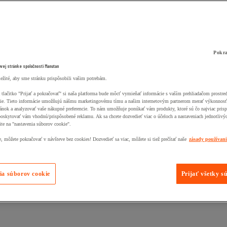
Pokra
ovej stránke spoločnosti Manutan
ležité, aby sme stránku prispôsobili vašim potrebám.
 tlačitko "Prijať a pokračovať" si naša platforma bude môcť vymieňať informácie s vaším prehliadačom prostr
ie. Tieto informácie umožňujú nášmu marketingovému tímu a našim internetovým partnerom merať výkonnosť
ánok a analyzovať vaše nákupné preferencie. To nám umožňuje ponúkať vám produkty, ktoré sú čo najviac pris
poskytovať vám vhodnú/prispôsobené reklamu. Ak sa chcete dozvedieť viac o účeloch a nastaveniach jednotlivý
ite na "nastavenia súborov cookie".
 môžete pokračovať v návšteve bez cookies! Dozvedieť sa viac, môžete si tiež prečítať naše
zásady používan
ia súborov cookie
Prijať všetky s