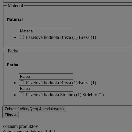
Materiál
Materiál
Fazetová hodnota
Breza
(
1
)
Breza
(1)
Farba
Farba
Fazetová hodnota
Breza
(
1
)
Breza
(1)
Fazetová hodnota
Striebro
(
1
)
Striebro
(1)
Zobraziť vštky(ých) 4 produkty(ov)
Filtry
4
Zoznam produktov
Zobrazené produkty
( 1-4 )