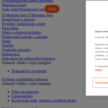
Manutan Expert
Blog
Naše služby
Kontaktujte nás
Bezpečnosť a zdravie
Hygiena, upratovanie a koše
Kancelária
Vitajte na web
Obaly a obalová technika
Priemyselné potreby a náradie
Je pre nás dô
Sklad
Kliknutím na
Stoličky
súborov cook
Vonkajšie priestory
webových str
Reštaurácia
potrebám, a 
Dekorácie pre reštauračné priestory
cookie, klikn
Zobraziť všetko v tejto kategórii
A samozrejme,
cookie.
Dekoratívne osvetlenie
Krájanie a kulinárska príprava
Nastaven
Zobraziť všetko v tejto kategórii
Fólie na potraviny
Gastronádoby
Kuchynské nože, nožnice a krájacie dosky